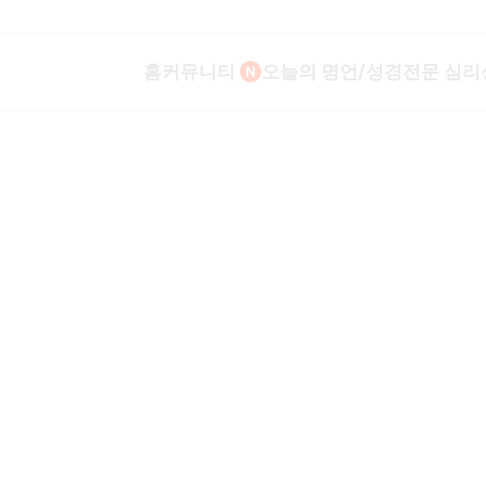
홈
커뮤니티
오늘의 명언/성경
전문 심리