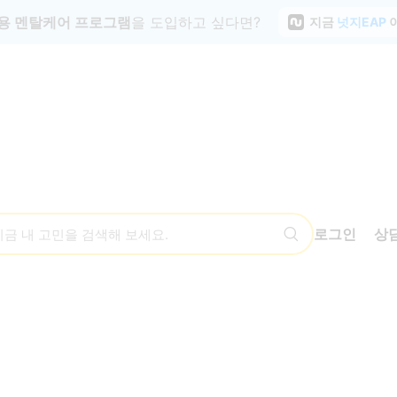
용 멘탈케어 프로그램
을 도입하고 싶다면?
지금
넛지EAP
로그인
상