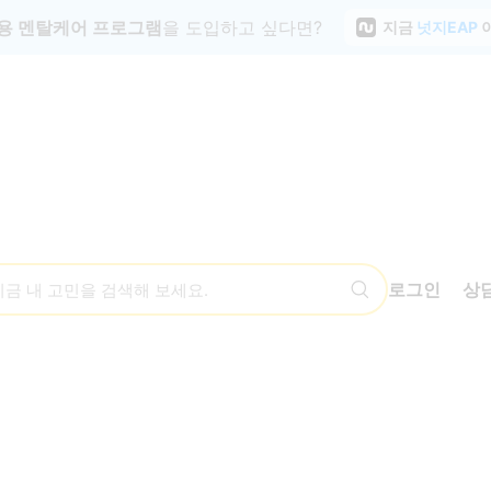
용 멘탈케어 프로그램
을 도입하고 싶다면?
지금
넛지EAP
로그인
상