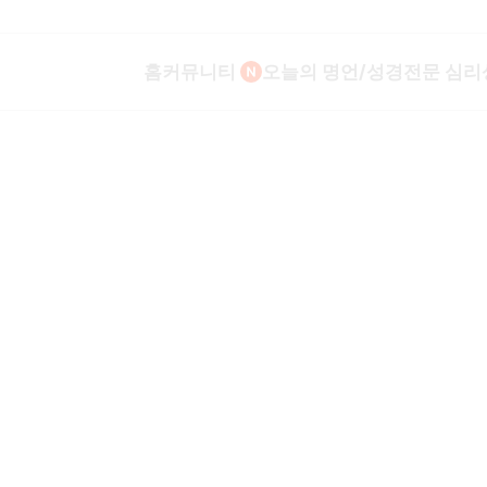
홈
커뮤니티
오늘의 명언/성경
전문 심리