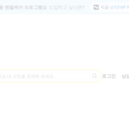
용 멘탈케어 프로그램
을 도입하고 싶다면?
지금
넛지EAP
로그인
상