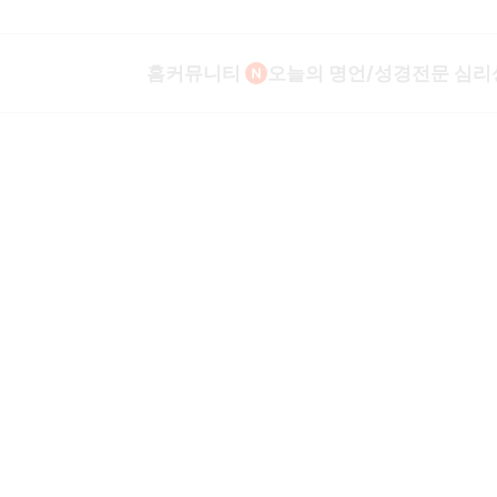
홈
커뮤니티
오늘의 명언/성경
전문 심리