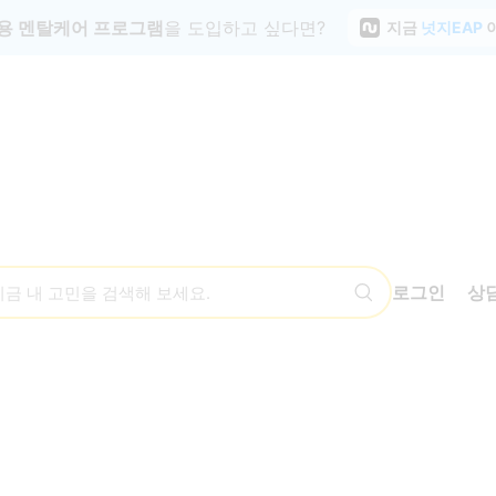
용 멘탈케어 프로그램
을 도입하고 싶다면?
지금
넛지EAP
로그인
상