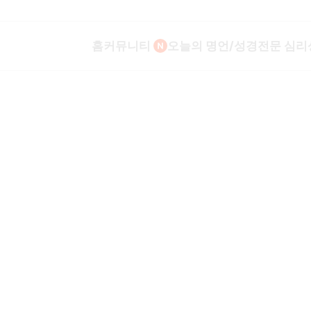
홈
커뮤니티
오늘의 명언/성경
전문 심리