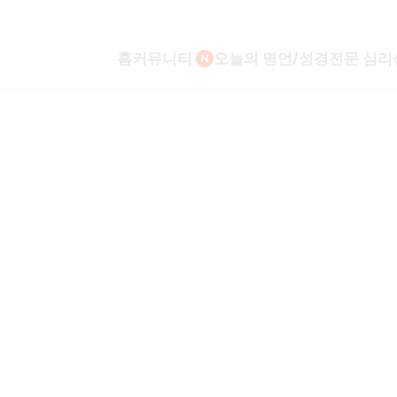
홈
커뮤니티
오늘의 명언/성경
전문 심리