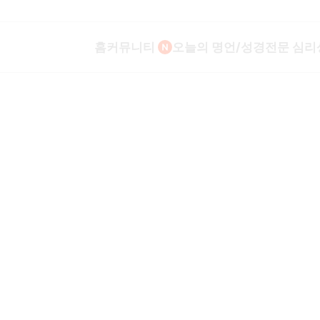
홈
커뮤니티
오늘의 명언/성경
전문 심리