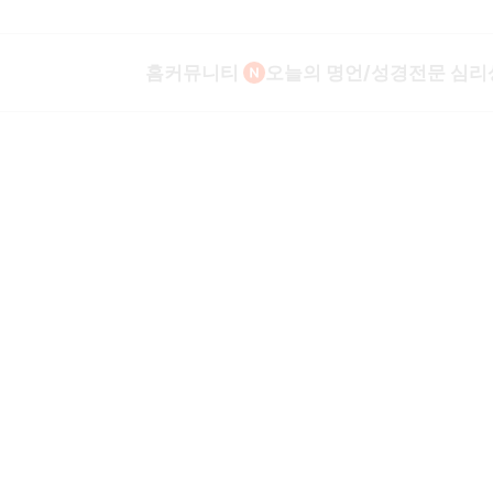
홈
커뮤니티
오늘의 명언/성경
전문 심리