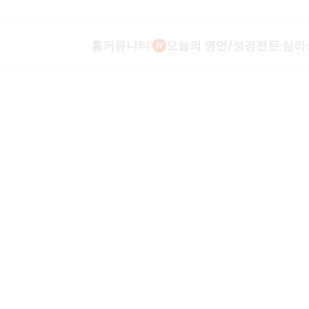
홈
커뮤니티
오늘의 명언/성경
전문 심리