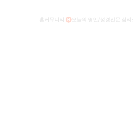
홈
커뮤니티
오늘의 명언/성경
전문 심리