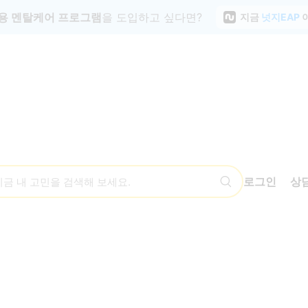
용 멘탈케어 프로그램
을 도입하고 싶다면?
지금
넛지EAP
로그인
상