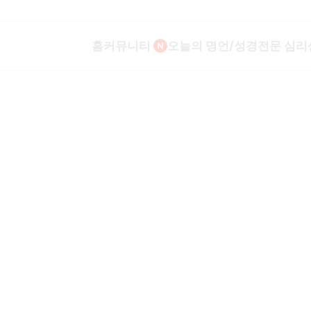
홈
커뮤니티
오늘의 명언/성경
전문 심리