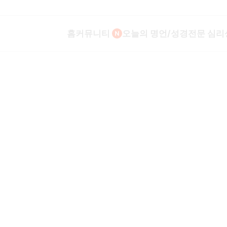
홈
커뮤니티
오늘의 명언/성경
전문 심리