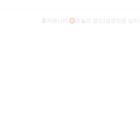
홈
커뮤니티
오늘의 명언/성경
전문 심리