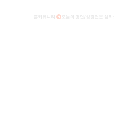
홈
커뮤니티
오늘의 명언/성경
전문 심리