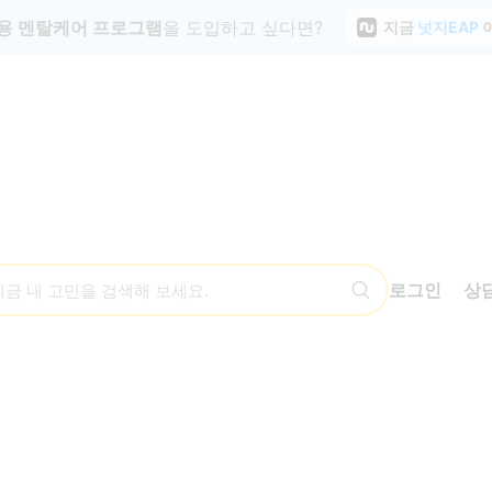
용 멘탈케어 프로그램
을 도입하고 싶다면?
지금
넛지EAP
로그인
상