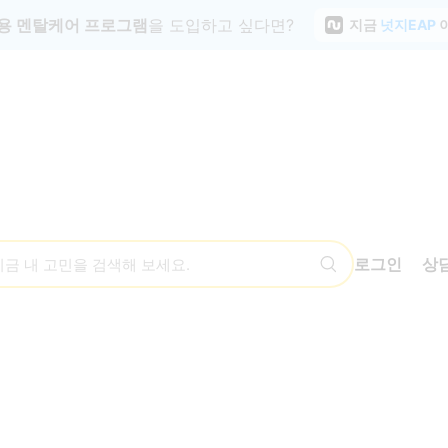
용 멘탈케어 프로그램
을 도입하고 싶다면?
지금
넛지EAP
로그인
상