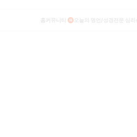
홈
커뮤니티
오늘의 명언/성경
전문 심리