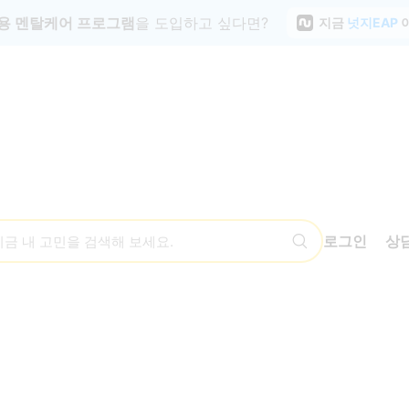
용 멘탈케어 프로그램
을 도입하고 싶다면?
지금
넛지EAP
로그인
상