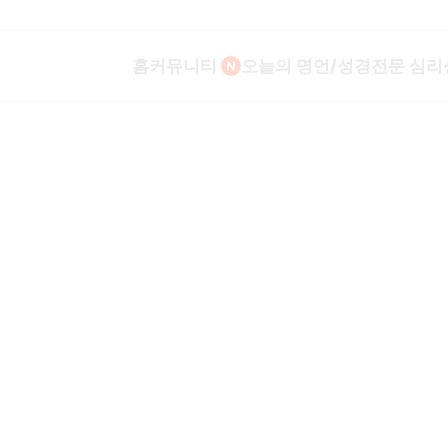
홈
커뮤니티
오늘의 명언/성경
전문 심리