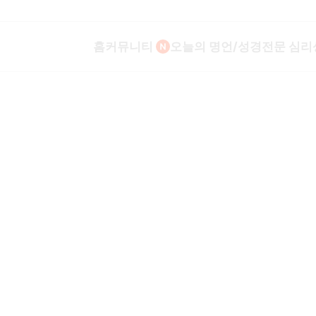
홈
커뮤니티
오늘의 명언/성경
전문 심리