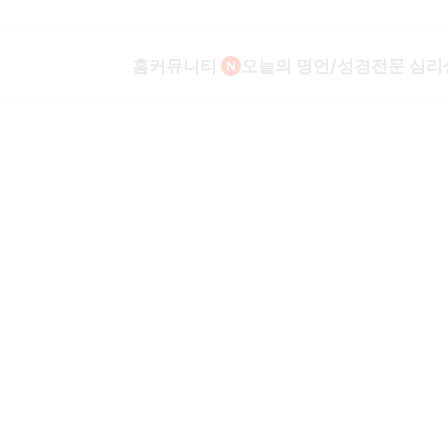
홈
커뮤니티
오늘의 명언/성경
전문 심리