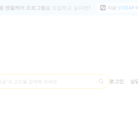
용 멘탈케어 프로그램
을 도입하고 싶다면?
지금
넛지EAP
로그인
상