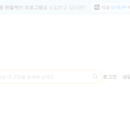
용 멘탈케어 프로그램
을 도입하고 싶다면?
지금
넛지EAP
로그인
상