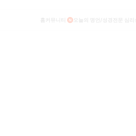
홈
커뮤니티
오늘의 명언/성경
전문 심리