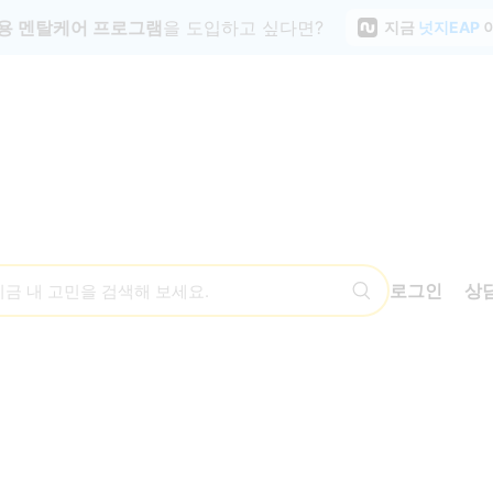
용 멘탈케어 프로그램
을 도입하고 싶다면?
지금
넛지EAP
로그인
상