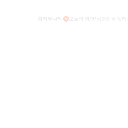
홈
커뮤니티
오늘의 명언/성경
전문 심리