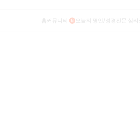
홈
커뮤니티
오늘의 명언/성경
전문 심리