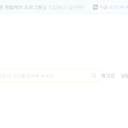
용 멘탈케어 프로그램
을 도입하고 싶다면?
지금
넛지EAP
로그인
상