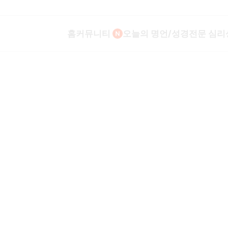
홈
커뮤니티
오늘의 명언/성경
전문 심리