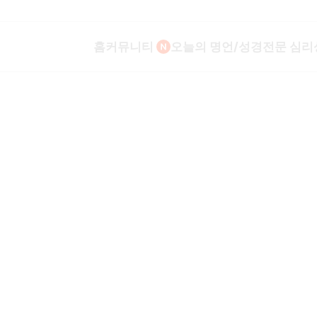
홈
커뮤니티
오늘의 명언/성경
전문 심리