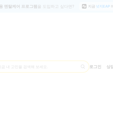
용 멘탈케어 프로그램
을 도입하고 싶다면?
지금
넛지EAP
로그인
상