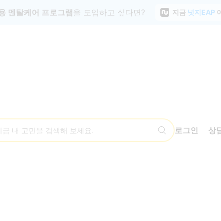
용 멘탈케어 프로그램
을 도입하고 싶다면?
지금
넛지EAP
로그인
상