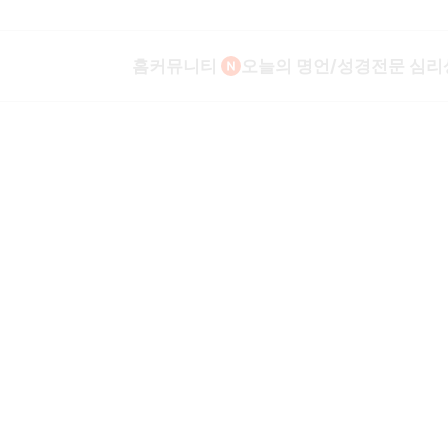
홈
커뮤니티
오늘의 명언/성경
전문 심리