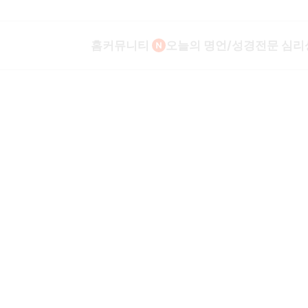
홈
커뮤니티
오늘의 명언/성경
전문 심리