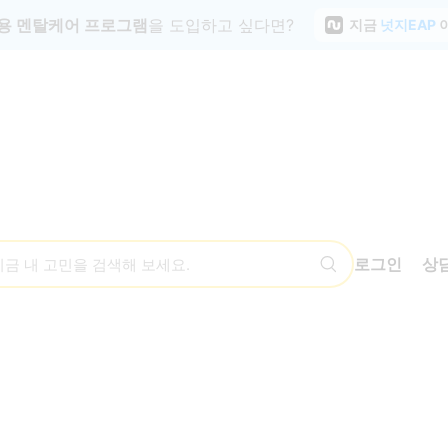
용 멘탈케어 프로그램
을 도입하고 싶다면?
지금
넛지EAP
로그인
상