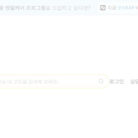
용 멘탈케어 프로그램
을 도입하고 싶다면?
지금
넛지EAP
로그인
상