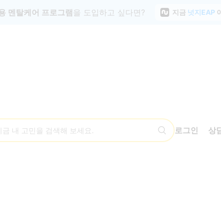
용 멘탈케어 프로그램
을 도입하고 싶다면?
지금
넛지EAP
로그인
상