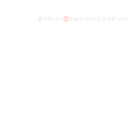
홈
커뮤니티
오늘의 명언/성경
전문 심리