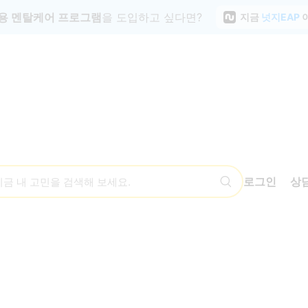
용 멘탈케어 프로그램
을 도입하고 싶다면?
지금
넛지EAP
로그인
상