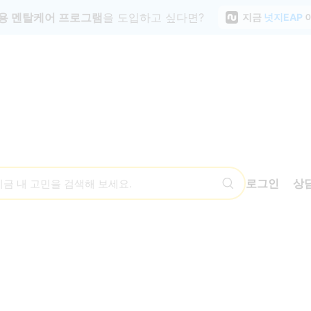
용 멘탈케어 프로그램
을 도입하고 싶다면?
지금
넛지EAP
로그인
상