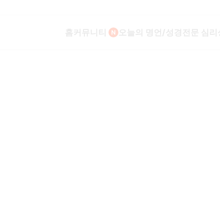
홈
커뮤니티
오늘의 명언/성경
전문 심리