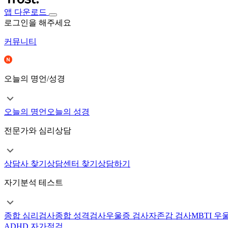
앱 다운로드
로그인을 해주세요
커뮤니티
오늘의 명언/성경
오늘의 명언
오늘의 성경
전문가와 심리상담
상담사 찾기
상담센터 찾기
상담하기
자기분석 테스트
종합 심리검사
종합 성격검사
우울증 검사
자존감 검사
MBTI 우
ADHD 자가점검