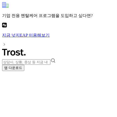
기업 전용 멘탈케어 프로그램
을 도입하고 싶다면?
지금
넛지EAP
이용해보기
앱 다운로드