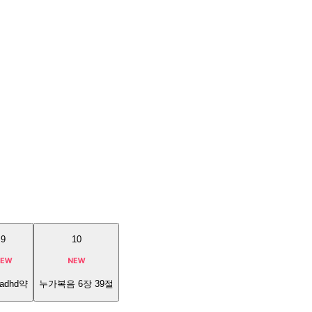
9
10
adhd약
누가복음 6장 39절