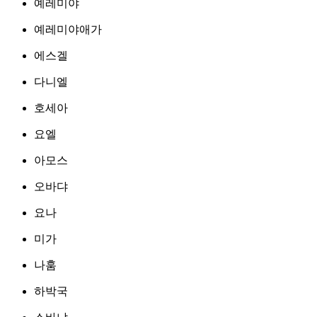
예레미야
예레미야애가
에스겔
다니엘
호세아
요엘
아모스
오바댜
요나
미가
나훔
하박국