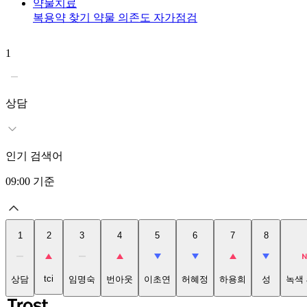
약물치료
복용약 찾기
약물 의존도 자가점검
1
상담
인기 검색어
09:00
기준
1
2
3
4
5
6
7
8
tci
상담
임명숙
번아웃
이초연
허혜정
하용희
성
녹색 