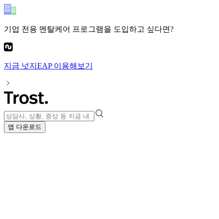
기업 전용 멘탈케어 프로그램
을 도입하고 싶다면?
지금
넛지EAP
이용해보기
앱 다운로드