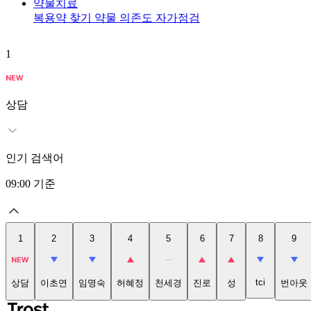
약물치료
복용약 찾기
약물 의존도 자가점검
1
상담
인기 검색어
09:00
기준
1
2
3
4
5
6
7
8
9
tci
상담
이초연
임명숙
허혜정
천세경
진로
성
번아웃