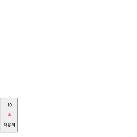
10
하용희