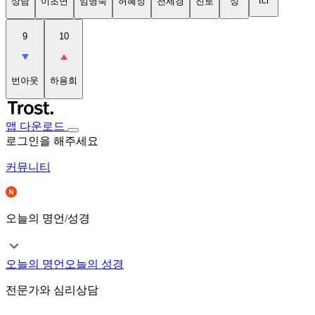
tci
상담
이초연
임명숙
허혜정
천세경
진로
성
9
10
번아웃
하용희
앱 다운로드
로그인을 해주세요
커뮤니티
오늘의 명언/성경
오늘의 명언
오늘의 성경
전문가와 심리상담