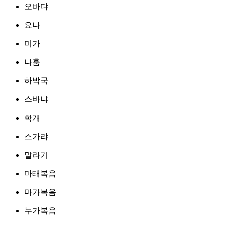
오바댜
요나
미가
나훔
하박국
스바냐
학개
스가랴
말라기
마태복음
마가복음
누가복음