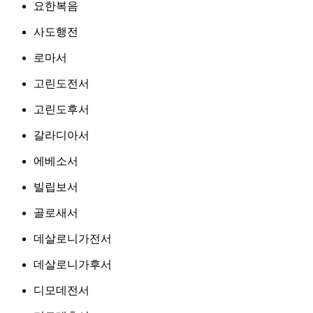
요한복음
사도행전
로마서
고린도전서
고린도후서
갈라디아서
에베소서
빌립보서
골로새서
데살로니가전서
데살로니가후서
디모데전서