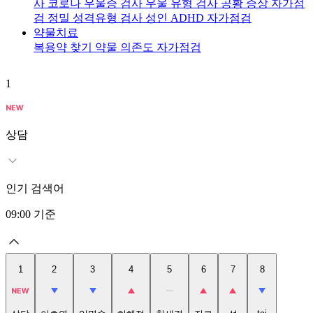
사
코로나 우울증 검사
우울 유형 검사
공황 증상 자가점
검
정밀 성격유형 검사
성인 ADHD 자가점검
약물치료
복용약 찾기
약물 의존도 자가점검
1
2
상담
인기 검색어
09:00
기준
1
2
3
4
5
6
7
8