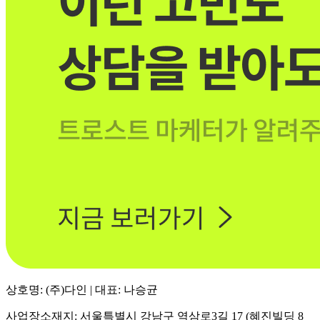
상호명: (주)다인 | 대표: 나승균
사업장소재지: 서울특별시 강남구 역삼로3길 17 (혜진빌딩 8