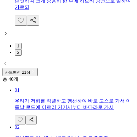
손짓하여 크게 종용히 한 후에 히브리 방언으로 말하여
가로되
1
2
사도행전
21
장
총
40
개
01
우리가 저희를 작별하고 행선하여 바로 고스로 가서 이
튿날 로도에 이르러 거기서부터 바다라로 가서
02