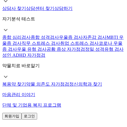
상담사 찾기
상담센터 찾기
상담하기
자기분석 테스트
종합 심리검사
종합 성격검사
우울증 검사
자존감 검사
MBTI 우
울증 검사
직무 스트레스 검사
취업 스트레스 검사
코로나 우울
증 검사
우울 유형 검사
공황 증상 자가점검
정밀 성격유형 검사
성인 ADHD 자가점검
약물치료 바로알기
복용약 찾기
약물 의존도 자가점검
정신의학과 찾기
마음관리 이야기
단체 및 기업용 복지 프로그램
회원가입
로그인