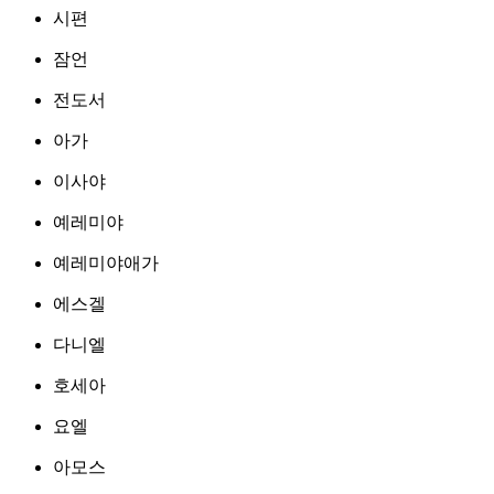
시편
잠언
전도서
아가
이사야
예레미야
예레미야애가
에스겔
다니엘
호세아
요엘
아모스