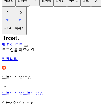
tci
이초연
임명숙
번아웃
천세경
허혜정
진로
성
9
10
adhd
하용희
앱 다운로드
로그인을 해주세요
커뮤니티
오늘의 명언/성경
오늘의 명언
오늘의 성경
전문가와 심리상담