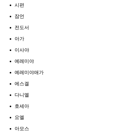
시편
잠언
전도서
아가
이사야
예레미야
예레미야애가
에스겔
다니엘
호세아
요엘
아모스