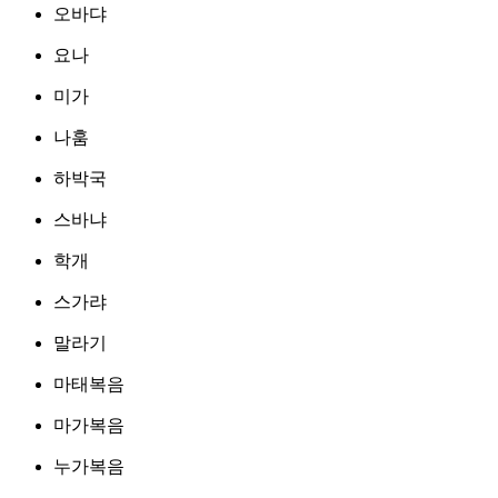
오바댜
요나
미가
나훔
하박국
스바냐
학개
스가랴
말라기
마태복음
마가복음
누가복음