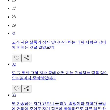
26
27
28
29
31
고라 자손 살룸의 장자 맛디댜라 하는 레위 사람은 남비
에 지지는 것을 맡았으며
32
또 그 형제 그핫 자손 중에 어떤 자는 진설하는 떡을 맡아
안식일마다 준비하였더라
33
또 찬송하는 자가 있으니 곧 레위 족장이라 저희가 골방
에 거하여 주야로 자기 직분에 골몰하므로 다른 일은 하