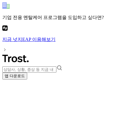
기업 전용 멘탈케어 프로그램
을 도입하고 싶다면?
지금
넛지EAP
이용해보기
앱 다운로드