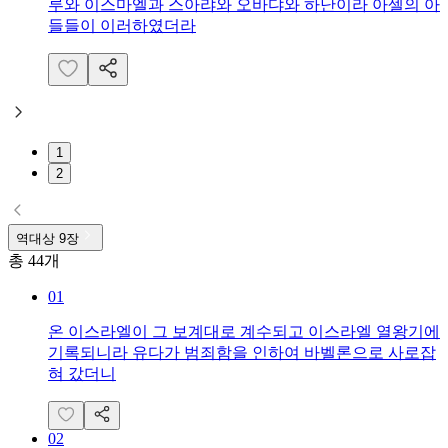
루와 이스마엘과 스아랴와 오바댜와 하난이라 아셀의 아
들들이 이러하였더라
1
2
역대상
9
장
총
44
개
01
온 이스라엘이 그 보계대로 계수되고 이스라엘 열왕기에
기록되니라 유다가 범죄함을 인하여 바벨론으로 사로잡
혀 갔더니
02