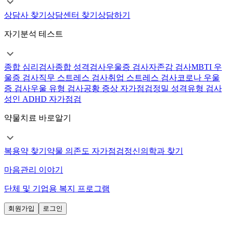
상담사 찾기
상담센터 찾기
상담하기
자기분석 테스트
종합 심리검사
종합 성격검사
우울증 검사
자존감 검사
MBTI 우
울증 검사
직무 스트레스 검사
취업 스트레스 검사
코로나 우울
증 검사
우울 유형 검사
공황 증상 자가점검
정밀 성격유형 검사
성인 ADHD 자가점검
약물치료 바로알기
복용약 찾기
약물 의존도 자가점검
정신의학과 찾기
마음관리 이야기
단체 및 기업용 복지 프로그램
회원가입
로그인