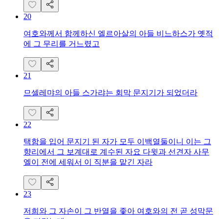
20
여호와께서 함께하신 엘르아살의 아들 비느하스가 옛적
에 그 무리를 거느렸고
21
므셀레먀의 아들 스가랴는 회막 문지기가 되었더라
22
택함을 입어 문지기 된 자가 모두 이백열둘이니 이는 그
향리에서 그 보계대로 계수된 자요 다윗과 선견자 사무
엘이 전에 세워서 이 직분을 맡긴 자라
23
저희와 그 자손이 그 반열을 좇아 여호와의 전 곧 성막문