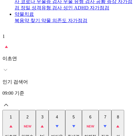
사
코로나 우울증 검사
우울 유형 검사
공황 증상 자가점
검
정밀 성격유형 검사
성인 ADHD 자가점검
약물치료
복용약 찾기
약물 의존도 자가점검
1
2
이초연
인기 검색어
09:00
기준
1
2
3
4
5
6
7
8