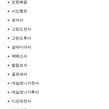
요한복음
사도행전
로마서
고린도전서
고린도후서
갈라디아서
에베소서
빌립보서
골로새서
데살로니가전서
데살로니가후서
디모데전서