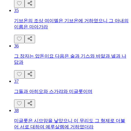
35
기브온의 조상 여이엘은 기브온에 거하였으니 그 아내의
이름은 마아가라
36
그 장자는 압돈이요 다음은 술과 기스와 바알과 넬과 나
답과
37
그돌과 아히오와 스가랴와 미글롯이며
38
미글롯은 시므암을 낳았으니 이 무리도 그 형제로 더불
어 서로 대하여 예루살렘에 거하였더라