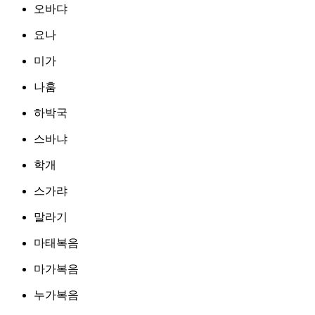
오바댜
요나
미가
나훔
하박국
스바냐
학개
스가랴
말라기
마태복음
마가복음
누가복음