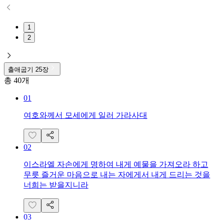
1
2
출애굽기
25
장
총
40
개
01
여호와께서 모세에게 일러 가라사대
02
이스라엘 자손에게 명하여 내게 예물을 가져오라 하고
무릇 즐거운 마음으로 내는 자에게서 내게 드리는 것을
너희는 받을지니라
03