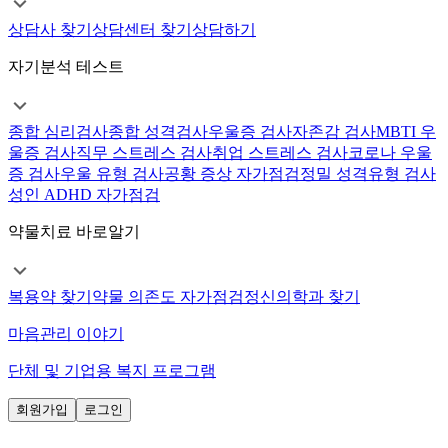
상담사 찾기
상담센터 찾기
상담하기
자기분석 테스트
종합 심리검사
종합 성격검사
우울증 검사
자존감 검사
MBTI 우
울증 검사
직무 스트레스 검사
취업 스트레스 검사
코로나 우울
증 검사
우울 유형 검사
공황 증상 자가점검
정밀 성격유형 검사
성인 ADHD 자가점검
약물치료 바로알기
복용약 찾기
약물 의존도 자가점검
정신의학과 찾기
마음관리 이야기
단체 및 기업용 복지 프로그램
회원가입
로그인