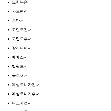
요한복음
사도행전
로마서
고린도전서
고린도후서
갈라디아서
에베소서
빌립보서
골로새서
데살로니가전서
데살로니가후서
디모데전서