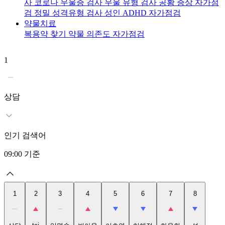
사
코로나 우울증 검사
우울 유형 검사
공황 증상 자가점
검
정밀 성격유형 검사
성인 ADHD 자가점검
약물치료
복용약 찾기
약물 의존도 자가점검
1
2
t
상담
인기 검색어
09:00
기준
1
2
3
4
5
6
7
8