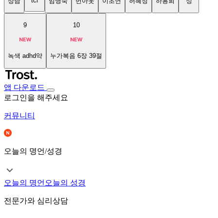
tci
상담
임명숙
번아웃
이초연
허혜정
하용희
성
9
10
녹색 adhd약
누가복음 6장 39절
앱 다운로드
로그인을 해주세요
커뮤니티
오늘의 명언/성경
오늘의 명언
오늘의 성경
전문가와 심리상담