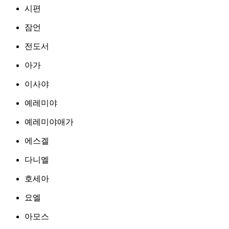
시편
잠언
전도서
아가
이사야
예레미야
예레미야애가
에스겔
다니엘
호세아
요엘
아모스