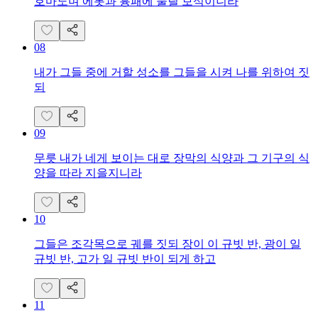
호마노며 에봇과 흉패에 물릴 보석이니라
08
내가 그들 중에 거할 성소를 그들을 시켜 나를 위하여 짓
되
09
무릇 내가 네게 보이는 대로 장막의 식양과 그 기구의 식
양을 따라 지을지니라
10
그들은 조각목으로 궤를 짓되 장이 이 규빗 반, 광이 일
규빗 반, 고가 일 규빗 반이 되게 하고
11