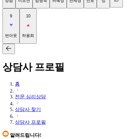
tci
상담
이초연
임명숙
허혜정
천세경
진로
성
9
10
번아웃
하용희
상담사 프로필
홈
전문 심리상담
상담사 찾기
상담사 프로필
알려드립니다!