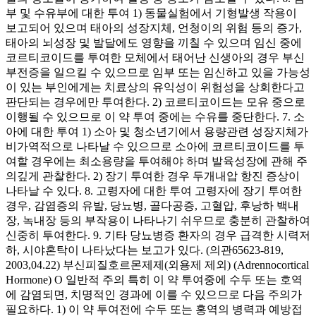
부 및 수유부에 대한 투여 1) 동물실험에서 기형발생 작용이
보고되어 있으며 태아의 성장지체, 언청이의 위험 등의 증가,
태아의 뇌성장 및 발달에도 영향을 끼칠 수 있으며 임신 중에
코르티코이드를 투여한 모체에서 태어난 신생아의 경우 부신
부전증을 일으킬 수 있으므로 임부 또는 임신하고 있을 가능성
이 있는 부인에게는 치료상의 유익성이 위험성을 상회한다고
판단되는 경우에만 투여한다. 2) 코르티코이드는 모유 중으로
이행될 수 있으므로 이 약 투여 중에는 수유를 중단한다. 7. 소
아에 대한 투여 1) 소아 및 청소년기에서 용량관련 성장지체가
비가역적으로 나타날 수 있으므로 소아에 코르티코이드를 투
여할 경우에는 최소용량을 투여해야 하며 발육성장에 관해 주
의깊게 관찰한다. 2) 장기 투여한 경우 두개내압 항진 증상이
나타날 수 있다. 8. 고령자에 대한 투여 고령자에 장기 투여한
경우, 감염증의 유발, 당뇨병, 골다공증, 고혈압, 후낭하 백내
장, 녹내장 등의 부작용이 나타나기 쉬우므로 충분히 관찰하여
신중히 투여한다. 9. 기타 당뇨병증 환자의 경우 급격한 시력저
하, 시야혼탁이 나타났다는 보고가 있다. (의관65623-819,
2003,04.22) 부신피질호르몬제제(외용제 제외) (Adrennocortical
Hormone) O 일반적 주의 특히 이 약 투여중에 수두 또는 호역
에 감염되면, 치명적인 경과에 이를 수 있으므로 다음 주의가
필요하다. 1) 이 약 투여전에 수두 또는 홍역의 병력과 예방접