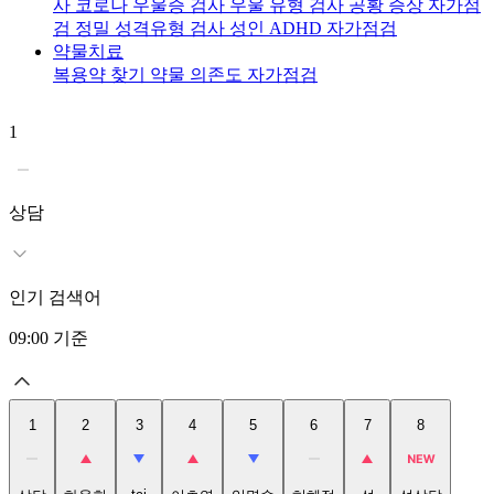
사
코로나 우울증 검사
우울 유형 검사
공황 증상 자가점
검
정밀 성격유형 검사
성인 ADHD 자가점검
약물치료
복용약 찾기
약물 의존도 자가점검
1
2
상담
인기 검색어
09:00
기준
1
2
3
4
5
6
7
8