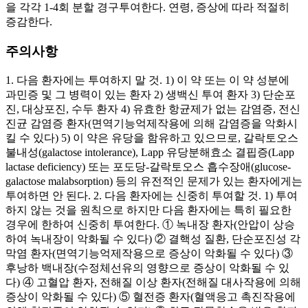
을 각각 1-4회 분할 경구투여한다. 연령, 증상에 따라 적절히
증감한다.
주의사항
1. 다음 환자에는 투여하지 말 것. 1) 이 약 또는 이 약 성분에
과민증 및 그 병력이 있는 환자 2) 생백신 투여 환자 3) 단순포
진, 대상포진, 수두 환자 4) 유효한 항균제가 없는 감염증, 전신
진균 감염증 환자(면역기능억제작용에 의해 감염증을 악화시
킬 수 있다) 5) 이 약은 유당을 함유하고 있으므로, 갈락토오스
불내성(galactose intolerance), Lapp 유당분해효소 결핍증(Lapp
lactase deficiency) 또는 포도당-갈락토오스 흡수장애(glucose-
galactose malabsorption) 등의 유전적인 문제가 있는 환자에게는
투여하면 안 된다. 2. 다음 환자에는 신중히 투여할 것. 1) 투여
하지 않는 것을 원칙으로 하지만 다음 환자에는 특히 필요한
경우에 한하여 신중히 투여한다. ① 녹내장 환자(안압이 상승
하여 녹내장이 악화될 수 있다) ② 결핵성 질환, 단순포진성 각
막염 환자(면역기능억제작용으로 증상이 악화될 수 있다) ③
후낭하 백내장(수정체선유의 영향으로 증상이 악화될 수 있
다) ④ 고혈압 환자, 전해질 이상 환자(전해질 대사작용에 의해
증상이 악화될 수 있다) ⑤ 혈전증 환자(혈액응고 촉진작용에