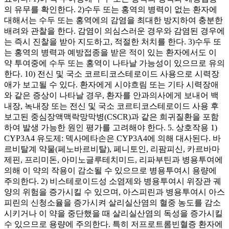
의 유무를 확인한다. 2)수두 또는 홍역의 병력이 없는 환자에
대해서는 수두 또는 홍역에의 감염을 최대한 방지하여 충분한
배려와 관찰을 한다. 감염이 의심스러운 경우와 감염된 경우에
는 즉시 진찰을 받아 지도하고, 적절한 처치를 한다. 3)수두 또
는 홍역의 병력과 예방접종을 받은 적이 있는 환자에서도 이
약 투여중에 수두 또는 홍역이 나타날 가능성이 있으므로 유의
한다. 10) 전신 및 국소 코르티코스테로이드 사용으로 시력장
애가 보고될 수 있다. 환자에게 시야흐림 또는 기타 시력장애
와 같은 증상이 나타날 경우, 환자를 안과의사에게 보내어 백
내장, 녹내장 또는 전신 및 국소 코르티코스테로이드 사용 후
보고된 중심장액맥락망막병(CSCR)과 같은 희귀질환을 포함
하여 발생 가능한 원인 평가를 고려해야 한다. 5. 상호작용 1)
CYP3A4 유도제: 덱사메타손은 CYP3A4에 의해 대사된다. 바
르비탈계 약물(페노바르비탈), 페니토인, 리팜피신, 카르바마
제핀, 프리미돈, 아미노글루테치미드, 리파부틴과 병용투여에
의해 이 약의 작용이 감소될 수 있으므로 병용투여시 용량에
주의한다. 2) 비스테로이드성 소염제와 병용투여시 위장관 궤
양의 위험을 증가시킬 수 있으며, 아스피린과 병용투여시 아스
피린의 신청소율을 증가시켜 살리실산염의 혈중 농도를 감소
시키거나 이 약을 중단했을 때 살리실산염의 독성을 증가시킬
수 있으므로 용량에 주의한다. 특히 저프로트롬빈혈증 환자에