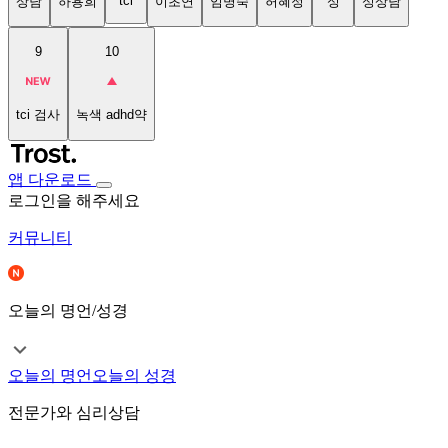
tci
상담
하용희
이초연
임명숙
허혜정
성
성상담
9
10
tci 검사
녹색 adhd약
앱 다운로드
로그인을 해주세요
커뮤니티
오늘의 명언/성경
오늘의 명언
오늘의 성경
전문가와 심리상담