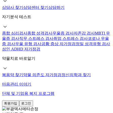
상담사 찾기
상담센터 찾기
상담하기
자기분석 테스트
종합 심리검사
종합 성격검사
우울증 검사
자존감 검사
MBTI 우
울증 검사
직무 스트레스 검사
취업 스트레스 검사
코로나 우울
증 검사
우울 유형 검사
공황 증상 자가점검
정밀 성격유형 검사
성인 ADHD 자가점검
약물치료 바로알기
복용약 찾기
약물 의존도 자가점검
정신의학과 찾기
마음관리 이야기
단체 및 기업용 복지 프로그램
회원가입
로그인