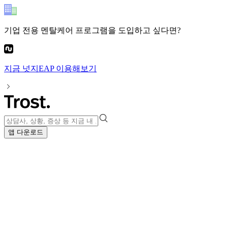
기업 전용 멘탈케어 프로그램
을 도입하고 싶다면?
지금
넛지EAP
이용해보기
앱 다운로드