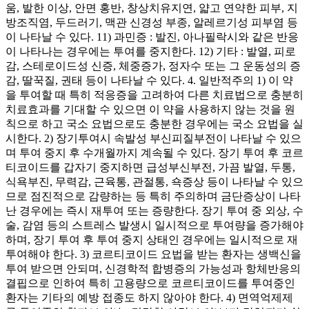
움, 발한 이상, 안면 홍반, 창상치유지연, 얇고 연약한 피부, 지
방조직염, 두드러기, 맥관 신경성 부종, 알레르기성 피부염 등
이 나타날 수 있다. 11) 과민증 : 발진, 아나필락시와 같은 반응
이 나타나는 경우에는 투여를 중지한다. 12) 기타 : 발열, 피로
감, 스테로이드성 신증, 체중증가, 정자수 또는 그 운동성의 증
감, 딸꾹질, 권태 등이 나타날 수 있다. 4. 일반적주의 1) 이 약
을 투여할 때 특히 적응증을 고려하여 다른 치료법으로 충분히
치료효과를 기대할 수 있으면 이 약을 사용하지 않는 것을 원
칙으로 하고 국소 요법으로도 충분한 경우에는 국소 요법을 실
시한다. 2) 장기투여시 속발성 부신피질부전이 나타날 수 있으
며 투여 중지 후 수개월까지 계속될 수 있다. 장기 투여 후 코르
티코이드를 갑자기 중지하면 급성부신부전, 가끔 발열, 두통,
식욕부진, 무력감, 근육통, 관절통, 쇽증상 등이 나타날 수 있으
므로 점진적으로 감량하는 등 특히 주의하며 금단증상이 나타
난 경우에는 즉시 재투여 또는 증량한다. 장기 투여 중 외상, 수
술, 감염 등의 스트레스 발생시 일시적으로 투여량을 증가해야
하며, 장기 투여 후 투여 중지 상태인 경우에는 일시적으로 재
투여해야 한다. 3) 코르티코이드 요법을 받는 환자는 생백신을
투여 받으면 안되며, 신경학적 합병증의 가능성과 항체반응의
결핍으로 인하여 특히 고용량으로 코르티코이드를 투여중인
환자는 기타의 예방 접종도 하지 않아야 한다. 4) 면역억제제