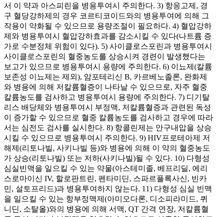
서 이 약과 아스피린을 병용투여시 주의한다. 3) 항응고제, 경
구 혈당강하제의 경우 코르티코이드와의 병용투여에 의해 그
작용이 약화될 수 있으므로 용량조절이 필요하다. 4) 혈압강하
제와 병용투여시 혈압강하효과를 감소시킬 수 있다(나트륨 증
가로 수분정체 위험이 있다). 5) 사이클로스포린과 병용투여시
사이클로스포린의 혈중농도를 상승시켜 경련이 발생했다는
보고가 있으므로 병용투여시 용량에 주의한다. 6) 이뇨제(칼륨
보존성 이뇨제는 제외), 암포테리신 B, 카르베노졸론, 완화제
와 병용에 의해 저칼륨혈증이 나타날 수 있으므로, 자주 혈중
칼륨농도를 검사하고 병용투여시 용량에 주의한다. 7) 디기탈
리스 배당체와 병용투여시 부정맥, 저칼륨혈증과 관련된 독성
이 증가할 수 있으므로 혈중 칼륨농도를 검사하고 경우에 따라
서는 심전도 검사를 실시한다. 8) 항콜린제는 안구내압을 상승
시킬 수 있으므로 병용투여시 주의한다. 9) HIV프로테아제 저
해제(리토나빌, 사키나빌 등)와 병용에 의해 이 약의 혈중농도
가 상승(리토나빌) 또는 저하(사키나빌)될 수 있다. 10) 다형성
심실빈맥을 일으킬 수 있는 약물(아스테미졸, 베프리딜, 에리
스로마이신 IV, 할로판트린, 펜타미딘, 스파르플록사신, 빈카
민, 설토프리드)과 병용투여하지 않는다. 11) 다형성 심실 빈맥
을 일으킬 수 있는 항부정맥제(아미오다론, 디소피라미드, 퀴
니딘, 소탈올)와의 병용에 의해 서맥, QT 간격 연장, 저칼륨혈