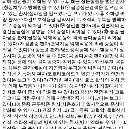
의해 혈전증이 악화될 수 있다) ⑥ 최근 장문합술을 받은 환자
(창상치유가 방해받을 수 있다) ⑦ 급성심근경색을 일으킨 적
이 있는 환자(심파열을 일으켰다는 보고가 있다) ⑧ 소화성 궤
양 환자(소화관보호작용을 감약시키고, 조직의 수복을 방해하
므로 증상이 악화될 수 있다) ⑨ 정신병 환자(대뇌절연계의 신
경전달물질에 영향을 주어 증상이 악화될 수 있다) ⑩ 중증 골
다공증 환자(골형성 억제작용 등에 의해 골다공증이 악화될
수 있다) 2) 감염증 환자(면역기능 억제작용에 의해 증상이 악
화될 수 있다) 3) 당뇨병 환자(당신생작용에 의해 혈당치가 상
승하여 당뇨병이 악화될 수 있다) 4) 골다공증 환자(골형성 억
제작용 등에 의해 골다공증이 악화될 수 있다) 5) 신부전, 울혈
성 심부전 환자(배설이 지연되어 부작용이 나타나기 쉽다) 6)
갑상선 기능저하 환자(코르티코이드의 혈중 반감기가 연장되
었다는 보고가 있다) 7) 간경변 환자(대사 효소 활성의 저하 등
에 의해 부작용이 나타나기 쉽다) 8) 지방간 환자(지질대사에
영향을 주어 증상이 악화될 수 있다) 9) 지방색전증 환자(코르
티코이드 과량투여에 의해 지방색전증이 나타났다는 보고가
있다) 10) 중증 근무력증 환자(사용초기에 일시적으로 증상이
악화될 수 있다) 11) 간질 환자 12) 골다공증, 고혈압, 울혈성심
부전, 심각한 감정이상, 당뇨병, 결핵, 녹내장, 간장애, 심부전,
간질, 소화성 궤양의 병력이 있는 환자(병이 악화될 수 있다) 3.
부작용 다음 증상이 나타날 수 있으므로 충분히 관찰하고, 이