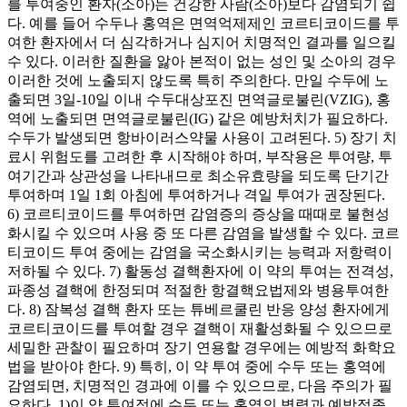
를 투여중인 환자(소아)는 건강한 사람(소아)보다 감염되기 쉽
다. 예를 들어 수두나 홍역은 면역억제제인 코르티코이드를 투
여한 환자에서 더 심각하거나 심지어 치명적인 결과를 일으킬
수 있다. 이러한 질환을 앓아 본적이 없는 성인 및 소아의 경우
이러한 것에 노출되지 않도록 특히 주의한다. 만일 수두에 노
출되면 3일-10일 이내 수두대상포진 면역글로불린(VZIG), 홍
역에 노출되면 면역글로불린(IG) 같은 예방처치가 필요하다.
수두가 발생되면 항바이러스약물 사용이 고려된다. 5) 장기 치
료시 위험도를 고려한 후 시작해야 하며, 부작용은 투여량, 투
여기간과 상관성을 나타내므로 최소유효량을 되도록 단기간
투여하며 1일 1회 아침에 투여하거나 격일 투여가 권장된다.
6) 코르티코이드를 투여하면 감염증의 증상을 때때로 불현성
화시킬 수 있으며 사용 중 또 다른 감염을 발생할 수 있다. 코르
티코이드 투여 중에는 감염을 국소화시키는 능력과 저항력이
저하될 수 있다. 7) 활동성 결핵환자에 이 약의 투여는 전격성,
파종성 결핵에 한정되며 적절한 항결핵요법제와 병용투여한
다. 8) 잠복성 결핵 환자 또는 튜베르쿨린 반응 양성 환자에게
코르티코이드를 투여할 경우 결핵이 재활성화될 수 있으므로
세밀한 관찰이 필요하며 장기 연용할 경우에는 예방적 화학요
법을 받아야 한다. 9) 특히, 이 약 투여 중에 수두 또는 홍역에
감염되면, 치명적인 경과에 이를 수 있으므로, 다음 주의가 필
요하다. 1)이 약 투여정에 수두 또는 홍역의 병력과 예방접종