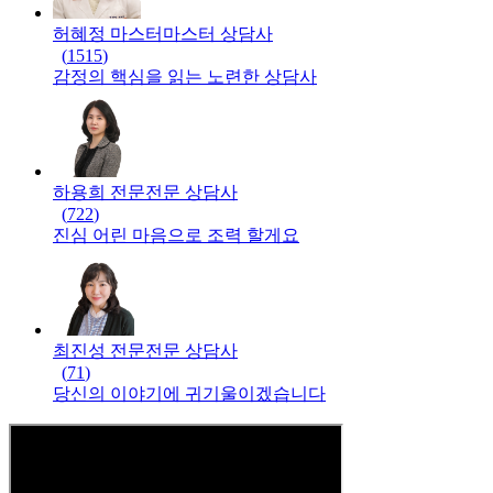
허혜정 마스터
마스터
상담사
(
1515
)
감정의 핵심을 읽는 노련한 상담사
하용희 전문
전문
상담사
(
722
)
진심 어린 마음으로 조력 할게요
최진성 전문
전문
상담사
(
71
)
당신의 이야기에 귀기울이겠습니다