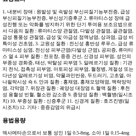
1. 내분비 장애 : 원발성 및 속발성 부신피질기능부전증, 급성
부신피질기능부전증, 부신성기증후군 2. 류마티스성 장애 급
성진행 또는 악화를 방지하기 위한 단기 투여용 보조요법으로
서 다음의 질환 : 류마티스양 관절염, 다발성 관절염, 골관절염,
급성 통풍성 관절염, 급성 및 아급성 점액낭염, 상과염, 급성 비
특이성 건초염, 3. 교원성 질환 : 전신성 홍반성 루푸스, 급성 류
마티스성 심염, 전신성 피부근염(다발성 근염), 공피증, 류마티
스 열 4. 피부 질환 : 천포창, 중증 건선, 신경성 피부염, 성인의
부종성 경화증, 태선, 박탈성 피부염 5. 알레르기성 질환 : 기관
지 천식, 접촉성 피부염, 아토피성 피부염, 혈청병, 계절성 또는
다년성 알레르기성 비염, 약물과민반응, 두드러기, 고초열, 아
나필락시성 쇽 6. 안과 질환 : 홍채염, 홍채모양채염, 맥락망막
염, 각막염 7. 위장관 질환 : 궤양성 대장염 8. 혈액 질환 : 후천
성 용혈성 빈혈, 혈소판 감소증 9. 종양성 질환 : 백혈병(일시조
치) 10. 부종성 질환 : 신증후군 11. 신경계 질환 : 호즈킨병(일
시조치) 12. 기타 : 중증감염의 위급시
용법용량
덱사메타손으로서 보통 성인 1일 0.5-8mg, 소아 1일 0.15-4mg