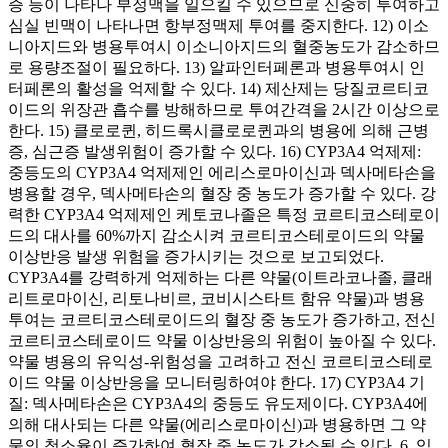
증 등이 나타나 부정맥을 일으킬 수 있으므로 신중히 투여하고
심실 빈맥이 나타나면 항부정맥제 투여를 중지한다. 12) 이소
니아지드와 병용투여시 이소니아지드의 혈중농도가 감소하므
로 용량조절이 필요하다. 13) 알파인터페론과 병용투여시 인
터페론의 활성을 억제할 수 있다. 14) 제산제는 당질코르티코
이드의 위장관 흡수를 방해하므로 투여간격을 2시간 이상으로
한다. 15) 클로로퀸, 히드록시클로로퀸과의 병용에 의해 근병
증, 심근증 발생위험이 증가할 수 있다. 16) CYP3A4 억제제:
중등도의 CYP3A4 억제제인 에리스로마이신과 덱사메타손을
병용할 경우, 덱사메타손의 혈장 중 농도가 증가할 수 있다. 강
력한 CYP3A4 억제제인 케토코나졸은 특정 코르티코스테로이
드의 대사를 60%까지 감소시켜 코르티코스테로이드의 약물
이상반응 발생 위험을 증가시키는 것으로 보고되었다.
CYP3A4를 강력하게 억제하는 다른 약물(이트라코나졸, 클래
리트로마이신, 리토나비르, 코비시스타트 함유 약물)과 병용
투여는 코르티코스테로이드의 혈장 중 농도가 증가하고, 전신
코르티코스테로이드 약물 이상반응의 위험이 높아질 수 있다.
약물 병용의 유익성-위험성을 고려하고 전신 코르티코스테로
이드 약물 이상반응을 모니터링하여야 한다. 17) CYP3A4 기
질: 덱사메타손은 CYP3A4의 중등도 유도제이다. CYP3A4에
의해 대사되는 다른 약물(에리스로마이신)과 병용하면 그 약
물의 청소율이 증가하여 혈장 중 농도가 감소될 수 있다. 6. 임