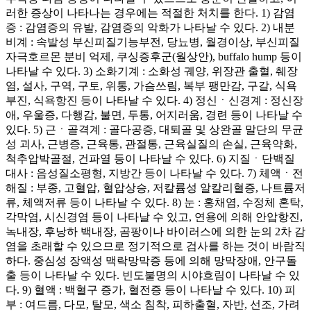
러한 증상이 나타나는 경우에는 적절한 처치를 한다. 1) 감염
증 : 감염증의 유발, 감염증의 악화가 나타날 수 있다. 2) 내분
비계 : 속발성 부신피질기능부전, 당뇨병, 월경이상, 부신피질
자극호르몬 분비 억제, 쿠싱증후군(월상안), buffalo hump 등이
나타날 수 있다. 3) 소화기계 : 소화성 궤양, 위장관 출혈, 췌장
염, 설사, 구역, 구토, 위통, 가슴쓰림, 복부 팽만감, 구갈, 식욕
부진, 식욕항진 등이 나타날 수 있다. 4) 정신ㆍ신경계 : 정신장
애, 우울증, 다행감, 불면, 두통, 어지러움, 경련 등이 나타날 수
있다. 5) 근ㆍ골격계 : 골다공증, 대퇴골 및 상완골 말단의 무균
성 괴사, 근병증, 근육통, 관절통, 근육실질의 손실, 근육약화,
척추압박골절, 건파열 등이 나타날 수 있다. 6) 지질ㆍ단백질
대사 : 음성질소평형, 지방간 등이 나타날 수 있다. 7) 체액ㆍ전
해질 : 부종, 고혈압, 혈압상승, 저칼륨성 알칼리혈증, 나트륨저
류, 체액저류 등이 나타날 수 있다. 8) 눈 : 홍채염, 수정체 혼탁,
각막염, 시신경염 등이 나타날 수 있고, 연용에 의해 안압항진,
녹내장, 후낭하 백내장, 곰팡이나 바이러스에 의한 눈의 2차 감
염을 초래할 수 있으므로 정기적으로 검사를 하는 것이 바람직
하다. 중심성 장액성 맥락망막증 등에 의해 망막장애, 안구돌
출 등이 나타날 수 있다. 빈도불명의 시야흐림이 나타날 수 있
다. 9) 혈액 : 백혈구 증가, 혈전증 등이 나타날 수 있다. 10) 피
부 : 여드름, 다모, 탈모, 색소 침착, 피하출혈, 자반, 선조, 가려