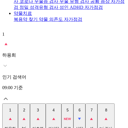
사
코로나 우울증 검사
우울 유형 검사
공황 증상 자가점
검
정밀 성격유형 검사
성인 ADHD 자가점검
약물치료
복용약 찾기
약물 의존도 자가점검
1
2
t
하용희
인기 검색어
09:00
기준
1
2
3
4
5
6
7
8