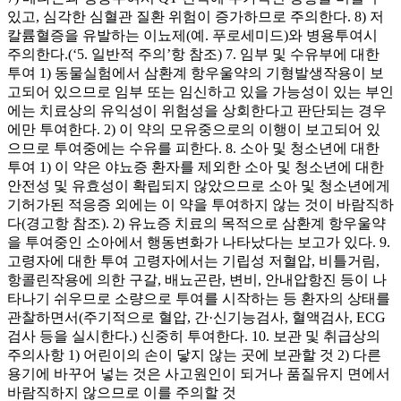
있고, 심각한 심혈관 질환 위험이 증가하므로 주의한다. 8) 저
칼륨혈증을 유발하는 이뇨제(예. 푸로세미드)와 병용투여시
주의한다.(‘5. 일반적 주의’항 참조) 7. 임부 및 수유부에 대한
투여 1) 동물실험에서 삼환계 항우울약의 기형발생작용이 보
고되어 있으므로 임부 또는 임신하고 있을 가능성이 있는 부인
에는 치료상의 유익성이 위험성을 상회한다고 판단되는 경우
에만 투여한다. 2) 이 약의 모유중으로의 이행이 보고되어 있
으므로 투여중에는 수유를 피한다. 8. 소아 및 청소년에 대한
투여 1) 이 약은 야뇨증 환자를 제외한 소아 및 청소년에 대한
안전성 및 유효성이 확립되지 않았으므로 소아 및 청소년에게
기허가된 적응증 외에는 이 약을 투여하지 않는 것이 바람직하
다(경고항 참조). 2) 유뇨증 치료의 목적으로 삼환계 항우울약
을 투여중인 소아에서 행동변화가 나타났다는 보고가 있다. 9.
고령자에 대한 투여 고령자에서는 기립성 저혈압, 비틀거림,
항콜린작용에 의한 구갈, 배뇨곤란, 변비, 안내압항진 등이 나
타나기 쉬우므로 소량으로 투여를 시작하는 등 환자의 상태를
관찰하면서(주기적으로 혈압, 간·신기능검사, 혈액검사, ECG
검사 등을 실시한다.) 신중히 투여한다. 10. 보관 및 취급상의
주의사항 1) 어린이의 손이 닿지 않는 곳에 보관할 것 2) 다른
용기에 바꾸어 넣는 것은 사고원인이 되거나 품질유지 면에서
바람직하지 않으므로 이를 주의할 것