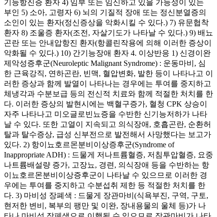
기능항진증 환자 4) 임부 또는 임신하고 있을 가능성이 있는
부인 5) 소아, 고령자 6) 뇌의 기질적 장애 또는 정신분열증의
소인이 있는 환자(정신증상을 악화시킬 수 있다.) 7) 유문협착
환자 8) 조울증 환자(조전, 자살기도가 나타날 수 있다.) 9) 배뇨
곤란 또는 안내압항진 환자(항콜린작용에 의해 이러한 증상이
악화될 수 있다.) 10) 간기능장애 환자 4. 이상반응 1) 신경이완
제악성증후군(Neuroleptic Malignant Syndrome) : 운동마비, 심
한 근육강직, 연하곤란, 빈맥, 혈압변화, 발한 등이 나타나고 이
러한 증상과 함께 발열이 나타나는 경우에는 투여를 중지하고
체냉각과 수분보급 등의 전신적 치료와 함께 적절한 처치를 한
다. 이러한 증상의 발현시에는 백혈구증가, 혈청 CPK 상승이
자주 나타나고 미오글로빈뇨증을 수반한 신기능저하가 나타
날 수 있다. 또한 고열이 지속되고 의식장애, 호흡곤란, 순환허
탈과 탈수증상, 급성 신부전으로 발전해서 사망했다는 보고가
있다. 2) 항이뇨호르몬분비이상증후군(Syndrome of
Inappropriate ADH) : 드물게 저나트륨혈증, 저침투압혈증, 요중
나트륨배설량 증가, 고장뇨, 경련, 의식장애 등을 수반하는 항
이뇨호르몬분비이상증후군이 나타날 수 있으므로 이러한 경
우에는 투여를 중지하고 수분섭취 제한 등 적절한 처치를 한
다. 3) 마비성 장폐색 : 드물게 장관마비(식욕부진, 구역, 구토,
현저한 변비, 복부의 팽만 및 이완, 장내용물의 울체 등)가 나
타나 마비성 장폐색으로 이행될 수 있으므로 장관마비가 나타