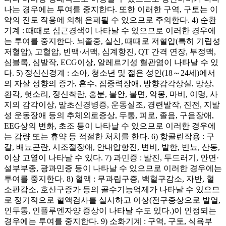
나는 경우에는 투여를 중지한다. 또한 이러한 구역, 구토는 이
약의 진토 작용에 의해 은폐될 수 있으므로 주의한다. 4) 순환
기계 : 때때로 심근경색이 나타날 수 있으므로 이러한 경우에
는 투여를 중지한다. 뇌졸중, 실신, 때때로 저혈압(특히 기립성
저혈압), 고혈압, 빈맥·서맥, 심계항진, QT 간격 연장, 부정맥,
심블록, 심발작, ECG이상, 알레르기성 혈관염이 나타날 수 있
다. 5) 정신신경계 : 소아, 청소년 및 젊은 성인(18～24세)에서
의 자살 성향의 증가, 혼수, 집중력장애, 방향감각상실, 망상,
환각, 헛소리, 정신착란, 흥분, 불안, 불면, 악몽, 마비, 이명, 사
지의 감각이상, 말초신경병증, 운동실조, 경련발작, 진전, 지발
성 운동장애 등의 추체외로증상, 두통, 피로, 졸음, 구음장애,
EEG상의 변화, 초조 등이 나타날 수 있으므로 이러한 경우에
는 감량 또는 휴약 등 적절한 처치를 한다. 6) 항콜린작용 : 구
갈, 배뇨곤란, 시조절장애, 안내압항진, 변비, 발한, 빈뇨, 산동,
이상 고열이 나타날 수 있다. 7) 과민증 : 발진, 두드러기, 안면·
설부부종, 광과민증 등이 나타날 수 있으므로 이러한 경우에는
투여를 중지한다. 8) 혈액 : 무과립구증, 백혈구감소, 자반, 혈
소판감소, 호산구증가 등의 골수기능억제가 나타날 수 있으므
로 정기적으로 혈액검사를 실시하고 이상(전구증상으로 발열,
인두통, 인플루엔자양 증상이 나타날 수도 있다.)이 인정되는
경우에는 투여를 중지한다. 9) 소화기계 : 구역, 구토, 식욕부