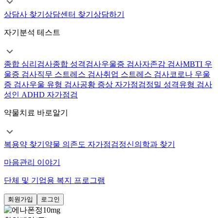
상담사 찾기
상담센터 찾기
상담하기
자기분석 테스트
종합 심리검사
종합 성격검사
우울증 검사
자존감 검사
MBTI 우
울증 검사
직무 스트레스 검사
취업 스트레스 검사
코로나 우울
증 검사
우울 유형 검사
공황 증상 자가점검
정밀 성격유형 검사
성인 ADHD 자가점검
약물치료 바로알기
복용약 찾기
약물 의존도 자가점검
정신의학과 찾기
마음관리 이야기
단체 및 기업용 복지 프로그램
회원가입
로그인