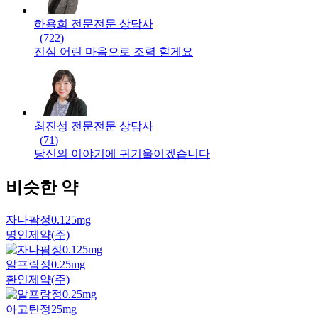
하용희 전문
전문
상담사
(
722
)
진심 어린 마음으로 조력 할게요
최진성 전문
전문
상담사
(
71
)
당신의 이야기에 귀기울이겠습니다
비슷한 약
자나팜정0.125mg
명인제약(주)
알프람정0.25mg
환인제약(주)
아고틴정25mg