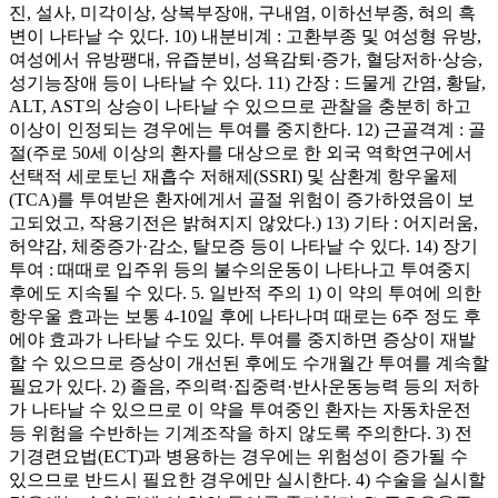
진, 설사, 미각이상, 상복부장애, 구내염, 이하선부종, 혀의 흑
변이 나타날 수 있다. 10) 내분비계 : 고환부종 및 여성형 유방,
여성에서 유방팽대, 유즙분비, 성욕감퇴·증가, 혈당저하·상승,
성기능장애 등이 나타날 수 있다. 11) 간장 : 드물게 간염, 황달,
ALT, AST의 상승이 나타날 수 있으므로 관찰을 충분히 하고
이상이 인정되는 경우에는 투여를 중지한다. 12) 근골격계 : 골
절(주로 50세 이상의 환자를 대상으로 한 외국 역학연구에서
선택적 세로토닌 재흡수 저해제(SSRI) 및 삼환계 항우울제
(TCA)를 투여받은 환자에게서 골절 위험이 증가하였음이 보
고되었고, 작용기전은 밝혀지지 않았다.) 13) 기타 : 어지러움,
허약감, 체중증가·감소, 탈모증 등이 나타날 수 있다. 14) 장기
투여 : 때때로 입주위 등의 불수의운동이 나타나고 투여중지
후에도 지속될 수 있다. 5. 일반적 주의 1) 이 약의 투여에 의한
항우울 효과는 보통 4-10일 후에 나타나며 때로는 6주 정도 후
에야 효과가 나타날 수도 있다. 투여를 중지하면 증상이 재발
할 수 있으므로 증상이 개선된 후에도 수개월간 투여를 계속할
필요가 있다. 2) 졸음, 주의력·집중력·반사운동능력 등의 저하
가 나타날 수 있으므로 이 약을 투여중인 환자는 자동차운전
등 위험을 수반하는 기계조작을 하지 않도록 주의한다. 3) 전
기경련요법(ECT)과 병용하는 경우에는 위험성이 증가될 수
있으므로 반드시 필요한 경우에만 실시한다. 4) 수술을 실시할