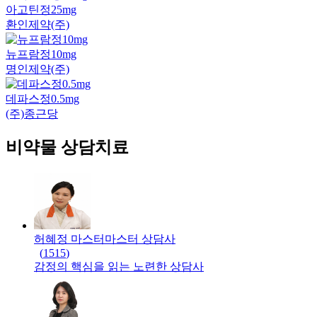
아고틴정25mg
환인제약(주)
뉴프람정10mg
명인제약(주)
데파스정0.5mg
(주)종근당
비약물 상담치료
허혜정 마스터
마스터
상담사
(
1515
)
감정의 핵심을 읽는 노련한 상담사