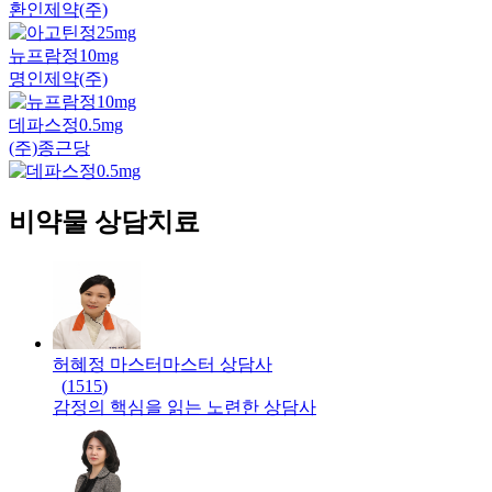
환인제약(주)
뉴프람정10mg
명인제약(주)
데파스정0.5mg
(주)종근당
비약물 상담치료
허혜정 마스터
마스터
상담사
(
1515
)
감정의 핵심을 읽는 노련한 상담사