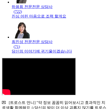
하용희 전문
전문
상담사
(
722
)
진심 어린 마음으로 조력 할게요
최진성 전문
전문
상담사
(
71
)
당신의 이야기에 귀기울이겠습니다
💌 [트로스트 언니] "약 정보 꼼꼼히 읽어보시고 효과적인 치
료생활 함께해요 :) 당신의 밤이 더 이상 괴롭지 않기를 트로스