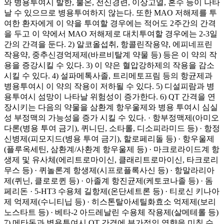
와 병용투여시 발한, 불온, 전신경련, 이상고열, 혼수 등이 나타
날 수 있으므로 병용투여하지 않는다. 또한 MAO 저해제를 투
여한 환자에게 이 약을 투여할 경우에는 적어도 2주간의 간격
을 두고 이 약에서 MAO 저해제로 대치투여할 경우에는 2-3일
간의 간격을 둔다. 2) 알코올섭취, 항콜린작용약, 에피네프린
작용약, 중추신경억제제(바르비탈계 약물 등) 등은 이 약의 작
용을 증강시킬 수 있다. 3) 이 약은 혈압강하제의 작용을 감소
시킬 수 있다. 4) 설파메톡사졸, 트리메토프림 등의 항균제과
병용투여시 이 약의 작용이 저하될 수 있다. 5) 디설피람과 병
용투여시 섬망이 나타날 위험성이 증가한다. 6) QT 간격을 연
장시키는 다음의 약물을 삼환계 항우울제와 병용 투여시 심실
성 부정맥의 가능성을 증가 시킬 수 있다. · 항부정맥제(아미오
다론(병용 투여 금기), 퀴니딘, 소타롤, 디소피라미드 등) · 항정
신병제(피모지드(병용 투여 금기), 할로페리돌 등) · 항우울제
(플루옥세틴, 삼환계/사환계 항우울제 등) · 마크로라이드계 항
생제 및 유사체(에리트로마이신, 클래리트로마이신, 타크로리
무스 등) · 퀴놀론계 항생제(시프로플록사신 등) · 항말라리아
제(퀴닌, 클로로퀸 등) · 아졸계 항진균제(케토코나졸 등) · 돔
페리돈 · 5-HT3 수용체 길항제(온단세트론 등) · 티로신 키나아
제 억제제(수니티닙 등) · 히스톤탈아세틸화효소 억제제(보리
노스타트 등) · 베타-2 아드레날린 수용체 작용제(살메테롤 등)
7) 메타돈과 병용투여시 QT 간격에 부가적인 영향을 미칠 수