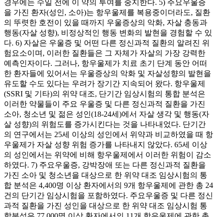
경우에는 수일 전에 이 약의 투여를 중지한다. 5) 주요우울증
을 가진 환자(성인, 소아)는 항우울제를 복용중이더라도, 질환
의 뚜렷한 호전이 있을 때까지 우울증상의 악화, 자살 충동과
행동(자살 성향), 비정상적인 행동 변화의 발현을 경험할 수 있
다. 6) 자살은 우울증 및 어떤 다른 정신과적 질환의 알려진 위
험요소이며, 이러한 질환들은 그 자체가 자살의 가장 강력한
예측인자이다. 그러나, 항우울제가 치료 초기 단계 동안 어떠
한 환자들에 있어서는 우울증상의 악화 및 자살성향의 발현을
유도할 수도 있다는 우려가 장기간 지속되어 왔다. 항우울제
(SSRI 및 기타)의 위약 대조, 단기간 임상시험의 통합 분석은
이러한 약물들이 주요 우울증 및 다른 정신과적 질환을 가진
소아, 청소년 및 젊은 성인(18-24세)에서 자살 생각 및 행동(자
살 성향)의 위험도를 증가시킨다는 것을 나타내었다. 단기간
의 연구에서는 25세 이상의 성인에서 위약과 비교하였을 때 항
우울제가 자살 성향 위험 증가를 나타내지 않았다. 65세 이상
의 성인에서는 위약에 비해 항우울제에서 이러한 위험이 감소
하였다. 7) 주요우울증, 강박장애 또는 다른 정신과적 질환을
가진 소아 및 청소년을 대상으로 한 위약 대조 임상시험의 통
합 분석은 4,400명 이상 환자에서의 9개 항우울제에 관한 총 24
건의 단기간 임상시험을 포함하였다. 주요우울증 및 다른 정신
과적 질환을 가진 성인을 대상으로 한 위약 대조 임상시험 통
합분석은 77,000명 이상 환자에서의 11개 항우울제에 관한 총