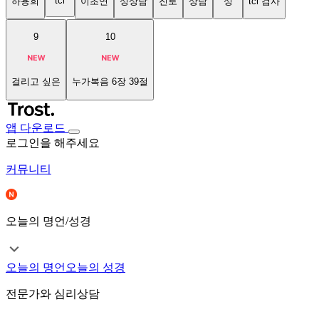
tci
하용희
이초연
성상담
진로
상담
성
tci 검사
9
10
걸리고 싶은
누가복음 6장 39절
앱 다운로드
로그인을 해주세요
커뮤니티
오늘의 명언/성경
오늘의 명언
오늘의 성경
전문가와 심리상담