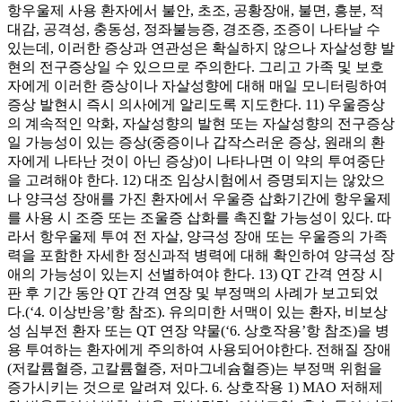
항우울제 사용 환자에서 불안, 초조, 공황장애, 불면, 흥분, 적
대감, 공격성, 충동성, 정좌불능증, 경조증, 조증이 나타날 수
있는데, 이러한 증상과 연관성은 확실하지 않으나 자살성향 발
현의 전구증상일 수 있으므로 주의한다. 그리고 가족 및 보호
자에게 이러한 증상이나 자살성향에 대해 매일 모니터링하여
증상 발현시 즉시 의사에게 알리도록 지도한다. 11) 우울증상
의 계속적인 악화, 자살성향의 발현 또는 자살성향의 전구증상
일 가능성이 있는 증상(중증이나 갑작스러운 증상, 원래의 환
자에게 나타난 것이 아닌 증상)이 나타나면 이 약의 투여중단
을 고려해야 한다. 12) 대조 임상시험에서 증명되지는 않았으
나 양극성 장애를 가진 환자에서 우울증 삽화기간에 항우울제
를 사용 시 조증 또는 조울증 삽화를 촉진할 가능성이 있다. 따
라서 항우울제 투여 전 자살, 양극성 장애 또는 우울증의 가족
력을 포함한 자세한 정신과적 병력에 대해 확인하여 양극성 장
애의 가능성이 있는지 선별하여야 한다. 13) QT 간격 연장 시
판 후 기간 동안 QT 간격 연장 및 부정맥의 사례가 보고되었
다.(‘4. 이상반응’항 참조). 유의미한 서맥이 있는 환자, 비보상
성 심부전 환자 또는 QT 연장 약물(‘6. 상호작용’항 참조)을 병
용 투여하는 환자에게 주의하여 사용되어야한다. 전해질 장애
(저칼륨혈증, 고칼륨혈증, 저마그네슘혈증)는 부정맥 위험을
증가시키는 것으로 알려져 있다. 6. 상호작용 1) MAO 저해제