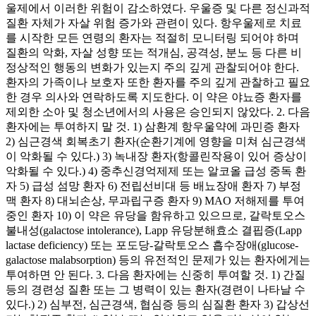
울제에서 이러한 위험이 감소하였다. 우울증 및 다른 정신과적
질환 자체가 자살 위험 증가와 관련이 있다. 항우울제로 치료
를 시작한 모든 연령의 환자는 적절히 모니터링 되어야 하며
질환의 악화, 자살 성향 또는 적개심, 공격성, 분노 등 다른 비
정상적인 행동의 변화가 있는지 주의 깊게 관찰되어야 한다.
환자의 가족이나 보호자 또한 환자를 주의 깊게 관찰하고 필요
한 경우 의사와 연락하도록 지도한다. 이 약은 야뇨증 환자를
제외한 소아 및 청소년에서의 사용은 승인되지 않았다. 2. 다음
환자에는 투여하지 말 것. 1) 삼환계 항우울약에 과민증 환자
2) 심근경색 회복초기 환자(순환기계에 영향을 미쳐 심근경색
이 악화될 수 있다.) 3) 녹내장 환자(항콜린작용이 있어 증상이
악화될 수 있다.) 4) 중추신경억제제 또는 알코올 급성 중독 환
자 5) 급성 섬망 환자 6) 전립선비대 등 배뇨장애 환자 7) 부정
맥 환자 8) 대뇌손상, 무과립구증 환자 9) MAO 저해제를 투여
중인 환자 10) 이 약은 유당을 함유하고 있으므로, 갈락토오스
불내성(galactose intolerance), Lapp 유당분해효소 결핍증(Lapp
lactase deficiency) 또는 포도당-갈락토오스 흡수장애(glucose-
galactose malabsorption) 등의 유전적인 문제가 있는 환자에게는
투여하면 안 된다. 3. 다음 환자에는 신중히 투여할 것. 1) 간질
등의 경련성 질환 또는 그 병력이 있는 환자(경련이 나타날 수
있다.) 2) 심부전, 심근경색, 협심증 등의 심질환 환자 3) 갑상선