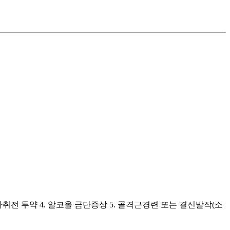
마취전 투약 4. 알코올 금단증상 5. 골격근경련 또는 결신발작(소