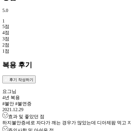
5.0
1
5
점
4
점
3
점
2
점
1
점
복용 후기
후기 작성하기
요그
님
4년 복용
#불안 #불면증
2021.12.29
효과 및 좋았던 점
하지불안증세로 자다가 깨는 경우가 많았는데 디아제팜 먹고 자
주의사항 및 아쉬운 점