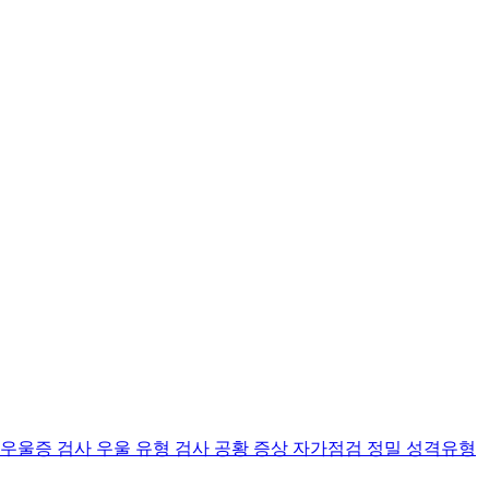
 우울증 검사
우울 유형 검사
공황 증상 자가점검
정밀 성격유형