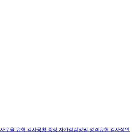
검사
우울 유형 검사
공황 증상 자가점검
정밀 성격유형 검사
성인