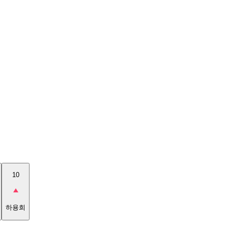
10
하용희