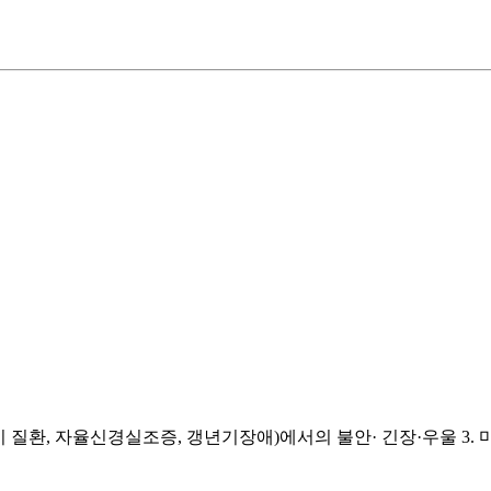
기 질환, 자율신경실조증, 갱년기장애)에서의 불안· 긴장·우울 3. 