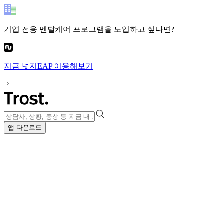
기업 전용 멘탈케어 프로그램
을 도입하고 싶다면?
지금
넛지EAP
이용해보기
앱 다운로드