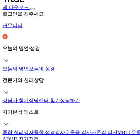
앱 다운로드
로그인을 해주세요
커뮤니티
오늘의 명언/성경
오늘의 명언
오늘의 성경
전문가와 심리상담
상담사 찾기
상담센터 찾기
상담하기
자기분석 테스트
종합 심리검사
종합 성격검사
우울증 검사
자존감 검사
MBTI 우
ADHD 자가점검