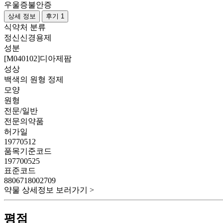
우울증
불안증
상세 정보
후기 1
식약처 분류
정신신경용제
성분
[M040102]디아제팜
성상
백색의 원형 정제
모양
원형
전문/일반
전문의약품
허가일
19770512
품목기준코드
197700525
표준코드
8806718002709
약물 상세정보 보러가기 >
평점