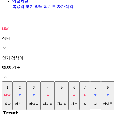
약물치료
복용약 찾기
약물 의존도 자가점검
1
상담
인기 검색어
09:00
기준
1
2
3
4
5
6
7
8
9
tci
상담
이초연
임명숙
허혜정
천세경
진로
성
번아웃