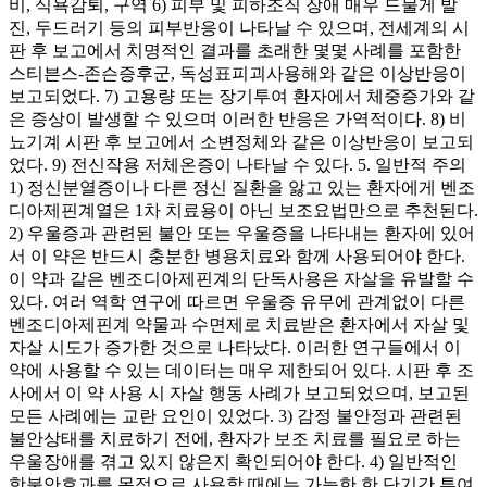
비, 식욕감퇴, 구역 6) 피부 및 피하조직 장애 매우 드물게 발
진, 두드러기 등의 피부반응이 나타날 수 있으며, 전세계의 시
판 후 보고에서 치명적인 결과를 초래한 몇몇 사례를 포함한
스티븐스-존슨증후군, 독성표피괴사용해와 같은 이상반응이
보고되었다. 7) 고용량 또는 장기투여 환자에서 체중증가와 같
은 증상이 발생할 수 있으며 이러한 반응은 가역적이다. 8) 비
뇨기계 시판 후 보고에서 소변정체와 같은 이상반응이 보고되
었다. 9) 전신작용 저체온증이 나타날 수 있다. 5. 일반적 주의
1) 정신분열증이나 다른 정신 질환을 앓고 있는 환자에게 벤조
디아제핀계열은 1차 치료용이 아닌 보조요법만으로 추천된다.
2) 우울증과 관련된 불안 또는 우울증을 나타내는 환자에 있어
서 이 약은 반드시 충분한 병용치료와 함께 사용되어야 한다.
이 약과 같은 벤조디아제핀계의 단독사용은 자살을 유발할 수
있다. 여러 역학 연구에 따르면 우울증 유무에 관계없이 다른
벤조디아제핀계 약물과 수면제로 치료받은 환자에서 자살 및
자살 시도가 증가한 것으로 나타났다. 이러한 연구들에서 이
약에 사용할 수 있는 데이터는 매우 제한되어 있다. 시판 후 조
사에서 이 약 사용 시 자살 행동 사례가 보고되었으며, 보고된
모든 사례에는 교란 요인이 있었다. 3) 감정 불안정과 관련된
불안상태를 치료하기 전에, 환자가 보조 치료를 필요로 하는
우울장애를 겪고 있지 않은지 확인되어야 한다. 4) 일반적인
항불안효과를 목적으로 사용할 때에는 가능한 한 단기간 투여