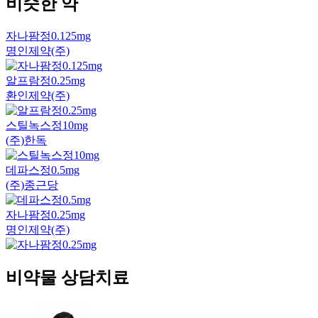
비슷한 약
자나팜정0.125mg
명인제약(주)
알프람정0.25mg
환인제약(주)
스틸녹스정10mg
(주)한독
데파스정0.5mg
(주)종근당
자나팜정0.25mg
명인제약(주)
비약물 상담치료