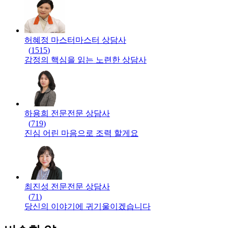
허혜정 마스터
마스터
상담사
(
1515
)
감정의 핵심을 읽는 노련한 상담사
하용희 전문
전문
상담사
(
719
)
진심 어린 마음으로 조력 할게요
최진성 전문
전문
상담사
(
71
)
당신의 이야기에 귀기울이겠습니다