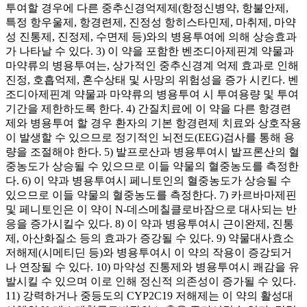
투여할 경우에 다른 중추신경억제제(항정신병약, 항불안제,
특정 항우울제, 항경련제, 진정성 항히스타민제, 마취제, 마약
성 진통제, 진정제, 수면제 등)와의 병용투여에 의해 상승효과
가 나타날 수 있다. 3) 이 약을 포함한 벤조디아제핀계 약물과
마약류의 병용투여는, 상가적인 중추신경계 억제 효과로 인해
진정, 호흡억제, 혼수상태 및 사망의 위험성을 증가 시킨다. 벤
조디아제핀계 약물과 마약류의 병용투여 시 투여용량 및 투여
기간을 제한하도록 한다. 4) 간질치료에 이 약을 다른 항경련
제와 병용투여 할 경우 환자의 기본 항경련제 치료와 상호작용
이 발생할 수 있으므로 정기적인 뇌전도(EEG)검사를 통해 용
량을 조절해야 한다. 5) 발프로산과 병용투여시 발프론산의 혈
중농도가 상승될 수 있으므로 이들 약물의 혈중농도를 측정한
다. 6) 이 약과 병용투여시 페니토인의 혈중농도가 상승될 수
있으므로 이들 약물의 혈중농도를 측정한다. 7) 카르바마제핀
및 페니토인은 이 약이 N-데스메칠클로바잠으로 대사되는 반
응을 증가시킬수 있다. 8) 이 약과 병용투여시 근이완제, 진통
제, 아산화질소 등의 효과가 증강될 수 있다. 9) 약물대사효소
저해제(시메티딘 등)와 병용투여시 이 약의 작용이 증강되거
나 연장될 수 있다. 10) 마약성 진통제와 병용투여시 쾌감을 유
발시킬 수 있으며 이로 인해 정신적 의존성이 증가될 수 있다.
11) 강력하거나 중등도의 CYP2C19 저해제는 이 약의 활성대