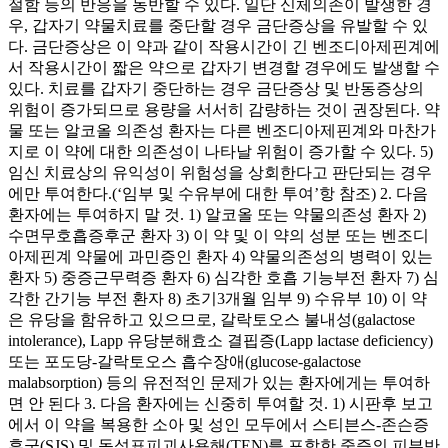
절함 등의 반응을 동반할 수 있다. 일단 신체의존이 발생한 경
우, 갑자기 약물치료를 중단할 경우 금단증상을 유발할 수 있
다. 금단증상은 이 약과 같이 작용시간이 긴 벤조디아제핀계에
서 작용시간이 짧은 약으로 갑자기 변경할 경우에도 발생할 수
있다. 치료를 갑자기 중단하는 경우 금단증상 및 반동증상의
위험이 증가되므로 용량을 서서히 감량하는 것이 권장된다. 약
물 또는 알코올 의존성 환자는 다른 벤조디아제핀계와 마찬가
지로 이 약에 대한 의존성이 나타날 위험이 증가할 수 있다. 5)
임신 치료상의 유익성이 위험성을 상회한다고 판단되는 경우
에만 투여한다.(‘임부 및 수유부에 대한 투여’항 참조) 2. 다음
환자에는 투여하지 말 것. 1) 알코올 또는 약물의존성 환자 2)
수면무호흡증후군 환자 3) 이 약 및 이 약의 성분 또는 벤조디
아제핀계 약물에 과민증인 환자 4) 약물의존성의 병력이 있는
환자 5) 중증근무력증 환자 6) 심각한 호흡 기능부전 환자 7) 심
각한 간기능 부전 환자 8) 초기3개월 임부 9) 수유부 10) 이 약
은 유당을 함유하고 있으므로, 갈락토오스 불내성(galactose
intolerance), Lapp 유당분해효소 결핍증(Lapp lactase deficiency)
또는 포도당-갈락토오스 흡수장애(glucose-galactose
malabsorption) 등의 유전적인 문제가 있는 환자에게는 투여하
면 안 된다 3. 다음 환자에는 신중히 투여할 것. 1) 시판후 보고
에서 이 약을 복용한 소아 및 성인 모두에서 스티븐스-존슨증
후군(SJS) 및 독성표피괴사용해(TEN)를 포함한 중증의 피부반