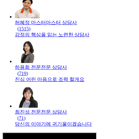
허혜정 마스터
마스터
상담사
(
1515
)
감정의 핵심을 읽는 노련한 상담사
하용희 전문
전문
상담사
(
719
)
진심 어린 마음으로 조력 할게요
최진성 전문
전문
상담사
(
71
)
당신의 이야기에 귀기울이겠습니다