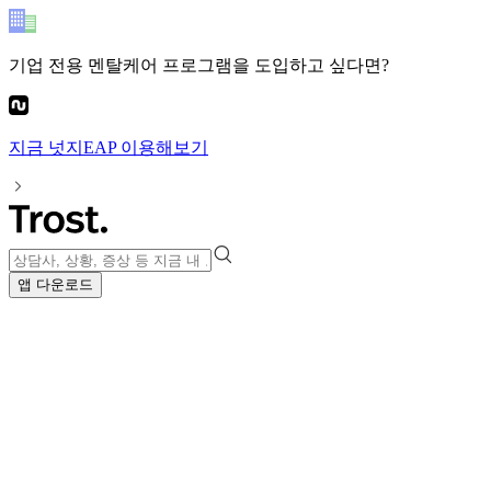
기업 전용 멘탈케어 프로그램
을 도입하고 싶다면?
지금
넛지EAP
이용해보기
앱 다운로드