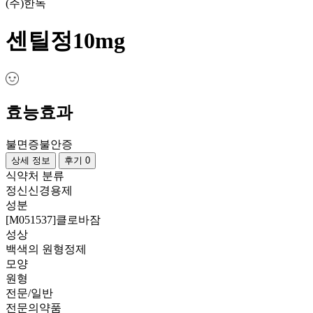
(주)한독
센틸정10mg
효능효과
불면증
불안증
상세 정보
후기 0
식약처 분류
정신신경용제
성분
[M051537]클로바잠
성상
백색의 원형정제
모양
원형
전문/일반
전문의약품