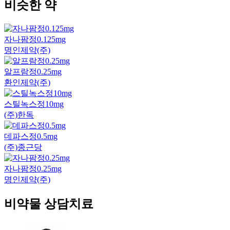
비슷한 약
자나팜정0.125mg
명인제약(주)
알프람정0.25mg
환인제약(주)
스틸녹스정10mg
(주)한독
데파스정0.5mg
(주)종근당
자나팜정0.25mg
명인제약(주)
비약물 상담치료