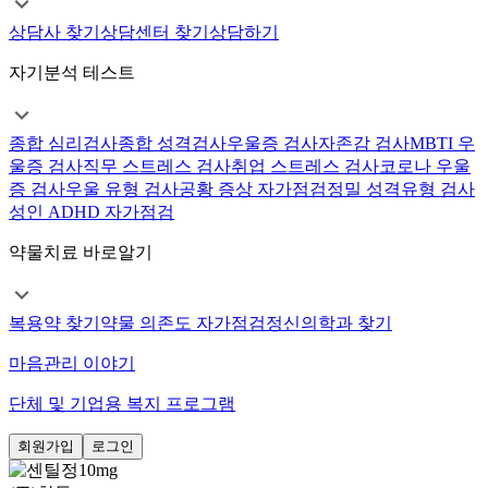
상담사 찾기
상담센터 찾기
상담하기
자기분석 테스트
종합 심리검사
종합 성격검사
우울증 검사
자존감 검사
MBTI 우
울증 검사
직무 스트레스 검사
취업 스트레스 검사
코로나 우울
증 검사
우울 유형 검사
공황 증상 자가점검
정밀 성격유형 검사
성인 ADHD 자가점검
약물치료 바로알기
복용약 찾기
약물 의존도 자가점검
정신의학과 찾기
마음관리 이야기
단체 및 기업용 복지 프로그램
회원가입
로그인