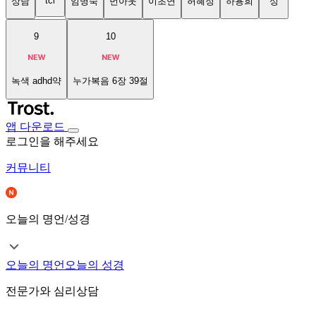
tci
상담
임명숙
번아웃
이초연
허혜정
하용희
성
9
10
녹색 adhd약
누가복음 6장 39절
앱 다운로드
로그인을 해주세요
커뮤니티
오늘의 명언/성경
오늘의 명언
오늘의 성경
전문가와 심리상담