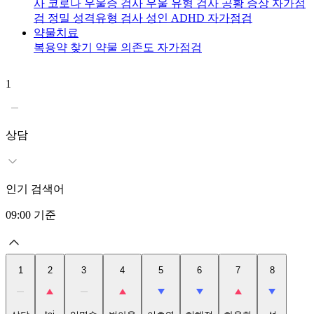
사
코로나 우울증 검사
우울 유형 검사
공황 증상 자가점
검
정밀 성격유형 검사
성인 ADHD 자가점검
약물치료
복용약 찾기
약물 의존도 자가점검
1
2
t
상담
인기 검색어
09:00
기준
1
2
3
4
5
6
7
8