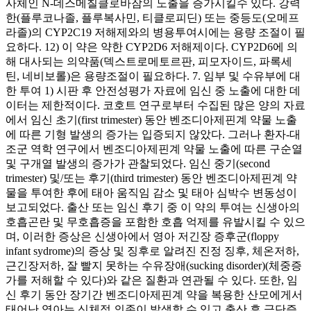
사체인 N-데스메칠클로바잠의 노출을 증가시킬수 있다. 강력
한(플루코나졸, 플루복사민, 티클로피딘) 또는 중등도(오메프
라졸)의 CYP2C19 저해제와의 병용투여시에는 용량 조절이 필
요하다. 12) 이 약은 약한 CYP2D6 저해제이다. CYP2D6에 의
해 대사되는 의약품(덱스트로메토르판, 피모자이드, 파록세
틴, 네비보롤)은 용량조절이 필요하다. 7. 임부 및 수유부에 대
한 투여 1) 시판 후 안전성평가 자료에 임신 중 노출에 대한 데
이터는 제한적이다. 코호트 연구로부터 수집된 많은 양의 자료
에서 임신 초기(first trimester) 동안 벤조디아제핀계 약물 노출
에 따른 기형 발생의 증가는 입증되지 않았다. 그러나 환자-대
조군 역학 연구에서 벤조디아제핀계 약물 노출에 따른 구순열
및 구개열 발생의 증가가 관찰되었다. 임신 중기(second
trimester) 및/또는 후기(third trimester) 동안 벤조디아제핀계 약
물을 투여한 후에 태아 움직임 감소 및 태아 심박수 변동성이
보고되었다. 출산 또는 임신 후기 중 이 약의 투여는 신생아의
호흡곤란 및 무호흡증을 포함한 호흡 억제를 유발시킬 수 있으
며, 이러한 증상은 신생아에서 영아 저긴장 증후군(floppy
infant sydrome)의 증상 및 징후로 알려진 진정 징후, 체온저하,
근긴장저하, 잘 빨지 못하는 수유장애(sucking disorder)(체중증
가를 저해할 수 있다)와 같은 질환과 연관될 수 있다. 또한, 임
신 후기 동안 장기간 벤조디아제핀계 약을 복용한 산모에게서
태어난 영아는 신체적 의존이 발생할 수 있고 출산 후 금단증