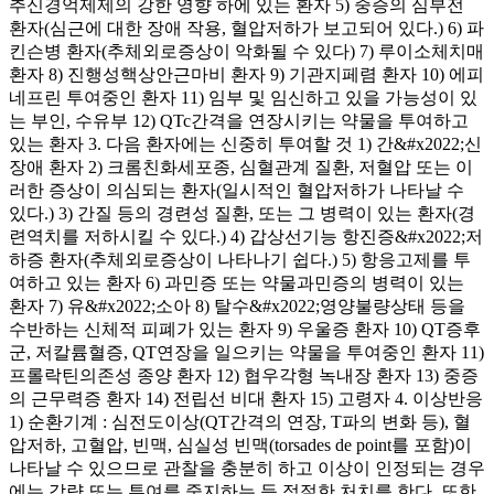
추신경억제제의 강한 영향 하에 있는 환자 5) 중증의 심부전
환자(심근에 대한 장애 작용, 혈압저하가 보고되어 있다.) 6) 파
킨슨병 환자(추체외로증상이 악화될 수 있다) 7) 루이소체치매
환자 8) 진행성핵상안근마비 환자 9) 기관지페렴 환자 10) 에피
네프린 투여중인 환자 11) 임부 및 임신하고 있을 가능성이 있
는 부인, 수유부 12) QTc간격을 연장시키는 약물을 투여하고
있는 환자 3. 다음 환자에는 신중히 투여할 것 1) 간&#x2022;신
장애 환자 2) 크롬친화세포종, 심혈관계 질환, 저혈압 또는 이
러한 증상이 의심되는 환자(일시적인 혈압저하가 나타날 수
있다.) 3) 간질 등의 경련성 질환, 또는 그 병력이 있는 환자(경
련역치를 저하시킬 수 있다.) 4) 갑상선기능 항진증&#x2022;저
하증 환자(추체외로증상이 나타나기 쉽다.) 5) 항응고제를 투
여하고 있는 환자 6) 과민증 또는 약물과민증의 병력이 있는
환자 7) 유&#x2022;소아 8) 탈수&#x2022;영양불량상태 등을
수반하는 신체적 피폐가 있는 환자 9) 우울증 환자 10) QT증후
군, 저칼륨혈증, QT연장을 일으키는 약물을 투여중인 환자 11)
프롤락틴의존성 종양 환자 12) 협우각형 녹내장 환자 13) 중증
의 근무력증 환자 14) 전립선 비대 환자 15) 고령자 4. 이상반응
1) 순환기계 : 심전도이상(QT간격의 연장, T파의 변화 등), 혈
압저하, 고혈압, 빈맥, 심실성 빈맥(torsades de point를 포함)이
나타날 수 있으므로 관찰을 충분히 하고 이상이 인정되는 경우
에는 감량 또는 투여를 중지하는 등 적절한 처치를 한다. 또한