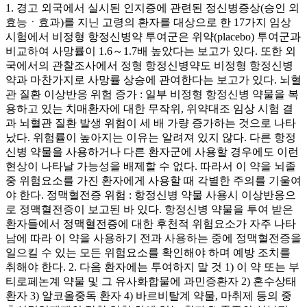
1. 경고 외국에서 실시된 인지증에 관련된 정신병증상(승인 외
효능ㆍ효과)를 지닌 고령의 환자를 대상으로 한 17가지 임상
시험에서 비정형 항정신병약 투여군은 위약(placebo) 투여군과
비교하여 사망률이 1.6～1.7배 높았다는 보고가 있다. 또한 외
국에서의 관찰조사에서 정형 항정신병약도 비정형 항정신병
약과 마찬가지로 사망률 상승에 관여한다는 보고가 있다. 뇌혈
관 질환 이상반응 위험 증가 : 일부 비정형 항정신병 약물을 복
용하고 있는 치매환자에 대한 무작위, 위약대조 임상 시험 결
과 뇌혈관 질환 발생 위험이 세 배 가량 증가하는 것으로 나타
났다. 위험률이 높아지는 이유는 알려져 있지 않다. 다른 항정
신병 약물을 사용하거나 다른 환자군에 사용할 경우에도 이런
현상이 나타날 가능성을 배제할 수 없다. 따라서 이 약을 뇌졸
중 위험요소를 가진 환자에게 사용할 때 각별한 주의를 기울여
야 한다. 정맥혈전증 위험 : 항정신병 약물 사용시 이상반응으
로 정맥혈전증이 보고된 바 있다. 항정신병 약물을 투여 받은
환자들에서 정맥혈전증에 대한 후천적 위험요소가 자주 나타
남에 따라 이 약을 사용하기 전과 사용하는 중에 정맥혈전증을
일으킬 수 있는 모든 위험요소를 확인해야 하며 예방 조치를
취해야 한다. 2. 다음 환자에는 투여하지 말 것 1) 이 약 또는 부
티로페논계 약물 및 그 유사화합물에 과민증환자 2) 혼수상태
환자 3) 알코올중독 환자 4) 바르비탈계 약물, 마취제 등의 중