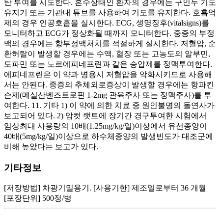
탄 투여를 시도한다. 혼수상태인 환자의 경우에는 구인두 기도
유지기 또는 기관내 튜브를 사용하여 기도를 유지한다. 호흡억
제의 경우 인공호흡을 실시한다. ECG, 생명징후(vitalsigns)를
모니터하고 ECG가 정상화될 때까지 모니터한다. 중증의 부정
맥의 경우에는 항부정맥처치를 적절하게 실시한다. 저혈압, 순
환허탈이 발생할 경우에는 수액, 혈장 또는 고농도의 알부민,
도파민 또는 노르에피네프린과 같은 승압제를 정맥투여한다.
에피네프린은 이 약과 병용시 저혈압을 악화시키므로 사용해
서는 안된다. 중증의 추체외로증상이 발생할 경우에는 항파킨
슨제(메실산벤즈트로핀 1-2mg 관육주사 또는 정맥주사)를 투
여한다. 11. 기타 1) 이 약에 의한 치료 중 원인불명의 돌연사가
보고되어 있다. 2) 암컷 랫트에 장기간 경구투여한 시험에서
임상최대 사용량의 10배(1.25mg/kg/일)이상에서 유선종양이
40배(5mg/kg/일)이상으로 하수체종양의 발생빈도가 대조군에
비해 높았다는 보고가 있다.
기타정보
[저장방법] 차광기밀용기. [사용기한] 제조일로부터 36 개월
[포장단위] 500정/병