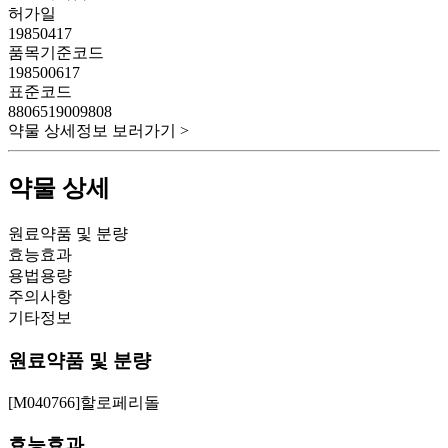
허가일
19850417
품목기준코드
198500617
표준코드
8806519009808
약물 상세정보 보러가기 >
약물 상세
원료약품 및 분량
효능효과
용법용량
주의사항
기타정보
원료약품 및 분량
[M040766]할로페리돌
효능효과