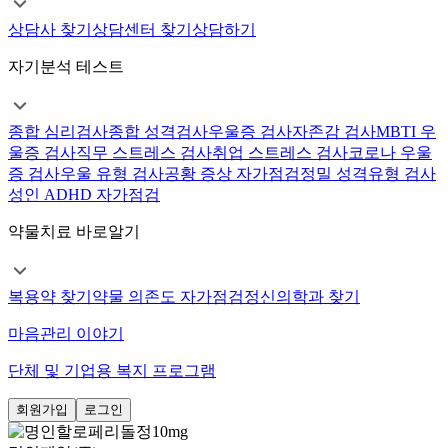
상담사 찾기
상담센터 찾기
상담하기
자기분석 테스트
종합 심리검사
종합 성격검사
우울증 검사
자존감 검사
MBTI 우
울증 검사
직무 스트레스 검사
취업 스트레스 검사
코로나 우울
증 검사
우울 유형 검사
공황 증상 자가점검
정밀 성격유형 검사
성인 ADHD 자가점검
약물치료 바로알기
복용약 찾기
약물 의존도 자가점검
정신의학과 찾기
마음관리 이야기
단체 및 기업용 복지 프로그램
회원가입
로그인