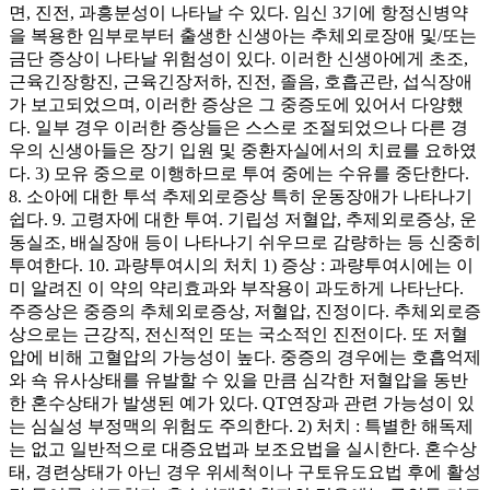
면, 진전, 과흥분성이 나타날 수 있다. 임신 3기에 항정신병약
을 복용한 임부로부터 출생한 신생아는 추체외로장애 및/또는
금단 증상이 나타날 위험성이 있다. 이러한 신생아에게 초조,
근육긴장항진, 근육긴장저하, 진전, 졸음, 호흡곤란, 섭식장애
가 보고되었으며, 이러한 증상은 그 중증도에 있어서 다양했
다. 일부 경우 이러한 증상들은 스스로 조절되었으나 다른 경
우의 신생아들은 장기 입원 및 중환자실에서의 치료를 요하였
다. 3) 모유 중으로 이행하므로 투여 중에는 수유를 중단한다.
8. 소아에 대한 투석 추제외로증상 특히 운동장애가 나타나기
쉽다. 9. 고령자에 대한 투여. 기립성 저혈압, 추제외로증상, 운
동실조, 배실장애 등이 나타나기 쉬우므로 감량하는 등 신중히
투여한다. 10. 과량투여시의 처치 1) 증상 : 과량투여시에는 이
미 알려진 이 약의 약리효과와 부작용이 과도하게 나타난다.
주증상은 중증의 추체외로증상, 저혈압, 진정이다. 추체외로증
상으로는 근강직, 전신적인 또는 국소적인 진전이다. 또 저혈
압에 비해 고혈압의 가능성이 높다. 중증의 경우에는 호흡억제
와 쇽 유사상태를 유발할 수 있을 만큼 심각한 저혈압을 동반
한 혼수상태가 발생된 예가 있다. QT연장과 관련 가능성이 있
는 심실성 부정맥의 위험도 주의한다. 2) 처치 : 특별한 해독제
는 없고 일반적으로 대증요법과 보조요법을 실시한다. 혼수상
태, 경련상태가 아닌 경우 위세척이나 구토유도요법 후에 활성