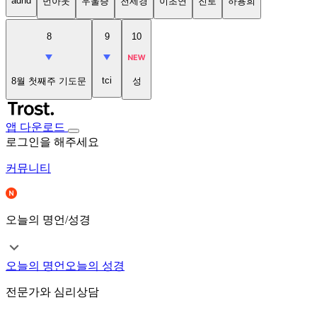
adhd
번아웃
우울증
천세경
이초연
진로
하용희
8
9
10
tci
8월 첫째주 기도문
성
앱 다운로드
로그인을 해주세요
커뮤니티
오늘의 명언/성경
오늘의 명언
오늘의 성경
전문가와 심리상담