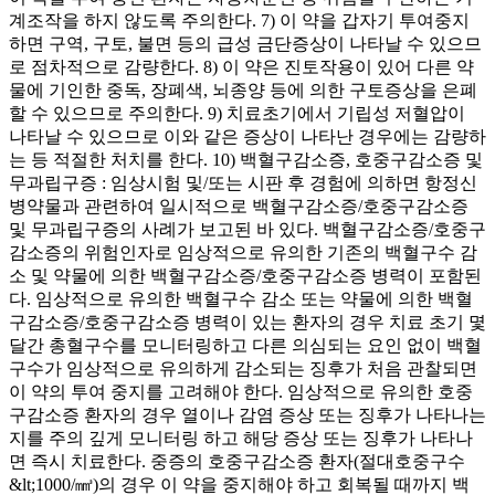
계조작을 하지 않도록 주의한다. 7) 이 약을 갑자기 투여중지
하면 구역, 구토, 불면 등의 급성 금단증상이 나타날 수 있으므
로 점차적으로 감량한다. 8) 이 약은 진토작용이 있어 다른 약
물에 기인한 중독, 장폐색, 뇌종양 등에 의한 구토증상을 은폐
할 수 있으므로 주의한다. 9) 치료초기에서 기립성 저혈압이
나타날 수 있으므로 이와 같은 증상이 나타난 경우에는 감량하
는 등 적절한 처치를 한다. 10) 백혈구감소증, 호중구감소증 및
무과립구증 : 임상시험 및/또는 시판 후 경험에 의하면 항정신
병약물과 관련하여 일시적으로 백혈구감소증/호중구감소증
및 무과립구증의 사례가 보고된 바 있다. 백혈구감소증/호중구
감소증의 위험인자로 임상적으로 유의한 기존의 백혈구수 감
소 및 약물에 의한 백혈구감소증/호중구감소증 병력이 포함된
다. 임상적으로 유의한 백혈구수 감소 또는 약물에 의한 백혈
구감소증/호중구감소증 병력이 있는 환자의 경우 치료 초기 몇
달간 총혈구수를 모니터링하고 다른 의심되는 요인 없이 백혈
구수가 임상적으로 유의하게 감소되는 징후가 처음 관찰되면
이 약의 투여 중지를 고려해야 한다. 임상적으로 유의한 호중
구감소증 환자의 경우 열이나 감염 증상 또는 징후가 나타나는
지를 주의 깊게 모니터링 하고 해당 증상 또는 징후가 나타나
면 즉시 치료한다. 중증의 호중구감소증 환자(절대호중구수
&lt;1000/㎣)의 경우 이 약을 중지해야 하고 회복될 때까지 백