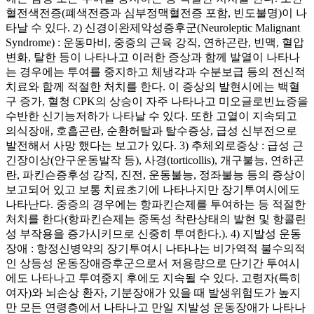
혈전색전증(폐색전증과 심부정맥혈전증 포함, 빈도불명)이 나
타날 수 있다. 2) 신경이완제악성증후군(Neuroleptic Malignant
Syndrome) : 운동마비, 중증의 근육 강직, 연하곤란, 빈맥, 혈압
변화, 탈한 등이 나타나고 이러한 증상과 함께 발열이 나타나
는 경우에는 투여를 중지하고 체냉각과 수분보급 등의 전신적
치료와 함께 적절한 처치를 한다. 이 증상의 발현시에는 백혈
구 증가, 혈청 CPK의 상승이 자주 나타나고 미오글로빈뇨증을
수반한 신기능저하가 나타날 수 있다. 또한 고열이 지속되고
의식장애, 호흡곤란, 순환허탈과 탈수증상, 급성 신부전으로
발전해서 사망 했다는 보고가 있다. 3) 추체외로증상 : 급성 근
긴장이상(안구운동발작 등), 사경(torticollis), 개구불능, 연하곤
란, 파킨슨증후성 강직, 진전, 운동불능, 정좌불능 등의 증상이
보고되어 있고 보통 치료초기에 나타나지만 장기투여시에도
나타난다. 중증의 경우에는 항파킨슨제를 투여하는 등 적절한
처치를 한다(항파킨슨제는 중독성 착란상태의 발현 및 항콜린
성 부작용을 증가시키므로 신중히 투여한다.). 4) 지발성 운동
장애 : 항정신병약의 장기투여시 나타나는 비가역적 불수의적
인 상등성 운동장애증후군으로서 저용량으로 단기간 투여시
에도 나타나고 투여중지 후에도 지속될 수 있다. 고령자(특히
여자)와 뇌손상 환자, 기분장애가 있을 때 발생위험도가 높지
만 모든 연령층에서 나타나고 만일 지발성 운동장애가 나타나