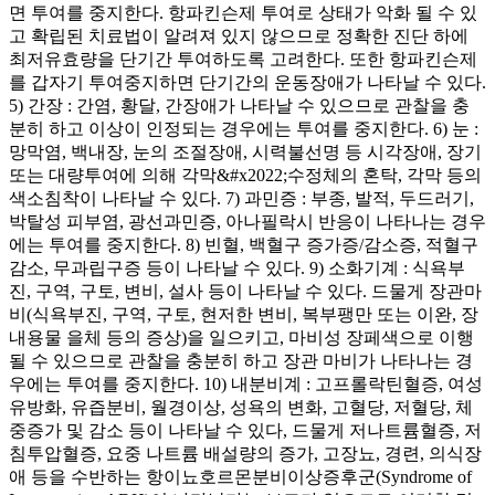
면 투여를 중지한다. 항파킨슨제 투여로 상태가 악화 될 수 있
고 확립된 치료법이 알려져 있지 않으므로 정확한 진단 하에
최저유효량을 단기간 투여하도록 고려한다. 또한 항파킨슨제
를 갑자기 투여중지하면 단기간의 운동장애가 나타날 수 있다.
5) 간장 : 간염, 황달, 간장애가 나타날 수 있으므로 관찰을 충
분히 하고 이상이 인정되는 경우에는 투여를 중지한다. 6) 눈 :
망막염, 백내장, 눈의 조절장애, 시력불선명 등 시각장애, 장기
또는 대량투여에 의해 각막&#x2022;수정체의 혼탁, 각막 등의
색소침착이 나타날 수 있다. 7) 과민증 : 부종, 발적, 두드러기,
박탈성 피부염, 광선과민증, 아나필락시 반응이 나타나는 경우
에는 투여를 중지한다. 8) 빈혈, 백혈구 증가증/감소증, 적혈구
감소, 무과립구증 등이 나타날 수 있다. 9) 소화기계 : 식욕부
진, 구역, 구토, 변비, 설사 등이 나타날 수 있다. 드물게 장관마
비(식욕부진, 구역, 구토, 현저한 변비, 복부팽만 또는 이완, 장
내용물 을체 등의 증상)을 일으키고, 마비성 장페색으로 이행
될 수 있으므로 관찰을 충분히 하고 장관 마비가 나타나는 경
우에는 투여를 중지한다. 10) 내분비계 : 고프롤락틴혈증, 여성
유방화, 유즙분비, 월경이상, 성욕의 변화, 고혈당, 저혈당, 체
중증가 및 감소 등이 나타날 수 있다, 드물게 저나트륨혈증, 저
침투압혈증, 요중 나트륨 배설량의 증가, 고장뇨, 경련, 의식장
애 등을 수반하는 항이뇨호르몬분비이상증후군(Syndrome of