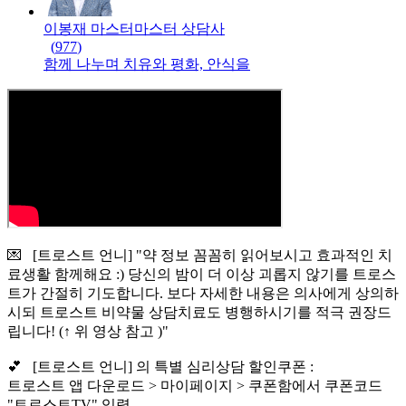
이봉재 마스터
마스터
상담사
(
977
)
함께 나누며 치유와 평화, 안식을
💌 [트로스트 언니] "약 정보 꼼꼼히 읽어보시고 효과적인 치
료생활 함께해요 :) 당신의 밤이 더 이상 괴롭지 않기를 트로스
트가 간절히 기도합니다. 보다 자세한 내용은 의사에게 상의하
시되 트로스트 비약물 상담치료도 병행하시기를 적극 권장드
립니다! (↑ 위 영상 참고 )"
💕 [트로스트 언니] 의 특별 심리상담 할인쿠폰 :
트로스트 앱 다운로드 > 마이페이지 > 쿠폰함에서 쿠폰코드
"트로스트TV" 입력