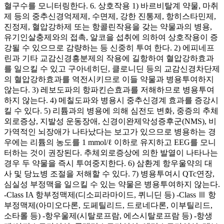
혈구수를 모니터링한다. 6. 상호작용 1) 바르비탈계 약물, 마취
제 등의 중추신경억제제, 수면제, 강한 진통제, 항히스타민제,
진정제, 혈압강하제 또는 항콜린작용을 갖는 약물과의 병용,
유기인살충제와의 접촉, 알코을 섭취에 의하여 상호작용이 증
강될 수 있으므로 감량하는 등 신중히 투여 한다. 2) 에피네프
린과 기타 교감신경흥분제의 작용에 길항하여 혈압강하효과
를 일으킬 수 있고 구아네히딘, 클로니딘 등의 교감신경차단제
의 혈압강하효과를 역전시키므로 이들 약물과 병용투여하지
않는다. 3) 레보도파의 항파킨슨효과를 저해하므로 병용투여
하지 않는다. 4) 메칠도파와 병용시 중추신경계 효과를 증강시
킬 수 있다. 5) 리튬과의 병용에 의해 심전도 변화, 중증의 추체
외로증상, 지발성 운동장애, 신경이완제악성증후군(NMS), 비
가역적인 뇌장애가 나타났다는 보고가 있으므로 병용하는 경
우에는 리튬의 농도를 1 mmol/ℓ 이하로 유지하고 EEG를 모니
터하는 것이 권장된다. 추체외로증상에 의한 발열이 나타나는
경우 두 약물을 즉시 투여중지한다. 6) 삼환계 항우울약의 대
사 및 당뇨병 조절을 저해할 수 있다. 7) 병용투여시 QTc연장,
심실성 부정맥을 일으킬 수 있는 약물은 병용투여하지 않는다.
-Class IA 항부정맥제(디소피라마이드, 퀴니딘 등) -Class Ⅲ 항
부정맥제(아미오다론, 도페틸리드, 드로네다론, 이부틸리드,
소타롤 등) -항우울제(시탈로프람, 에스시탈로프람 등) -항생