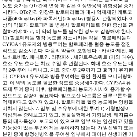
농도 증가는 QTc간격 연장 과 같은 이상반응의 위험성을 증가
시킨다. QTc간격 연장은 할로페리돌과 대사 억제제인 케토코
나졸(400mg/day)와 파록세틴(20mg/day) 병용시 관찰되었다. 이
상의 약물과 할로페리돌 병용시 할로페리돌로 인한 증상을 관
찰하여야 하고, 이 약의 농도를 필요한 정도로 감량해야 한다.
11) 할로페리돌 혈장 농도를 감소시키는 약물 : 할로페리돌과
CYP3A4 유도제의 병용투여는 할로페리돌 혈중 농도를 점진
적으로 감소시킨다. 다음의 약물이 포함된다. : 카바마제핀, 페
노바르비탈, 페니토인, 리팜피신, 세인트존스워트 (이외 다수).
효소 유도 효과는 치료 수일 후 관찰된다. 최대 효소 유도는 대
략 2주 후에 나타나고, 치료 중단 후 2주까지 그 효과가 유지된
다. CYP3A4 유도제와 병용투여하는 동안 환자를 모니터링하
고, 이 약의 농도를 필요한 정도로 증량해야한다. CYP3A4 유
도제 투여 중지 이후, 할로페리돌의 농도가 서서히 증가할 수
있으므로 감량이 필요하다. 발프로산 나트륨은 글루쿠론화를
억제한다고 알려져 있으나, 할로페리돌 혈중 농도에는 영향을
미치지 않는다. 7. 임부 및 수유부에 대한 투여 1) 기형발생이
의심되는 증례보고가 있고, 동물실험에서 기형발생, 태자흡수
등의 태자독성이 보고되어 있으므로 임부 또는 임신하고 있을
가능성이 있는 부인에게는 투여하지 않는다. 2) 임신말기 또는
분만 중에 항정신병약을 투여한 임부에서 태어난 신생아엔 기