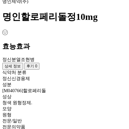
명인제약(주)
명인할로페리돌정10mg
효능효과
정신분열
조현병
상세 정보
후기 0
식약처 분류
정신신경용제
성분
[M040766]할로페리돌
성상
청색 원형정제.
모양
원형
전문/일반
전문의약품