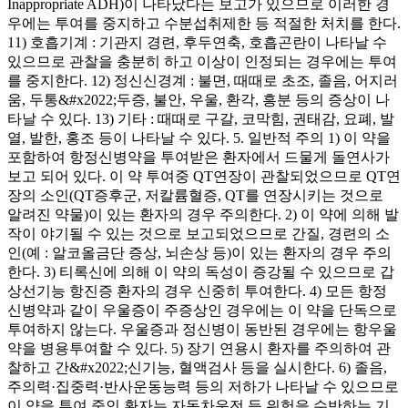
Inappropriate ADH)이 나타났다는 보고가 있으므로 이러한 경
우에는 투여를 중지하고 수분섭취제한 등 적절한 처치를 한다.
11) 호흡기계 : 기관지 경련, 후두연축, 호흡곤란이 나타날 수
있으므로 관찰을 충분히 하고 이상이 인정되는 경우에는 투여
를 중지한다. 12) 정신신경계 : 불면, 때때로 초조, 졸음, 어지러
움, 두통&#x2022;두증, 불안, 우울, 환각, 흥분 등의 증상이 나
타날 수 있다. 13) 기타 : 때때로 구갈, 코막힘, 권태감, 요폐, 발
열, 발한, 홍조 등이 나타날 수 있다. 5. 일반적 주의 1) 이 약을
포함하여 항정신병약을 투여받은 환자에서 드물게 돌연사가
보고 되어 있다. 이 약 투여중 QT연장이 관찰되었으므로 QT연
장의 소인(QT증후군, 저칼륨혈증, QT를 연장시키는 것으로
알려진 약물)이 있는 환자의 경우 주의한다. 2) 이 약에 의해 발
작이 야기될 수 있는 것으로 보고되었으므로 간질, 경련의 소
인(예 : 알코올금단 증상, 뇌손상 등)이 있는 환자의 경우 주의
한다. 3) 티록신에 의해 이 약의 독성이 증강될 수 있으므로 갑
상선기능 항진증 환자의 경우 신중히 투여한다. 4) 모든 항정
신병약과 같이 우울증이 주증상인 경우에는 이 약을 단독으로
투여하지 않는다. 우울증과 정신병이 동반된 경우에는 항우울
약을 병용투여할 수 있다. 5) 장기 연용시 환자를 주의하여 관
찰하고 간&#x2022;신기능, 혈액검사 등을 실시한다. 6) 졸음,
주의력·집중력·반사운동능력 등의 저하가 나타날 수 있으므로
이 약을 투여 중인 환자는 자동차운전 등 위험을 수반하는 기