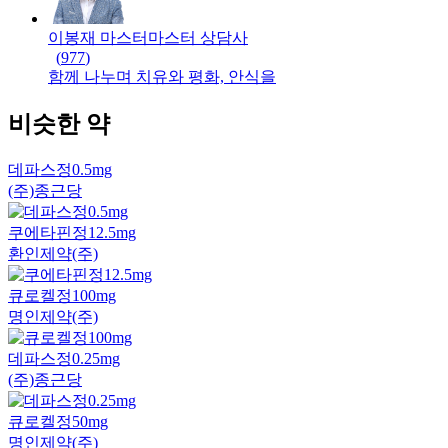
이봉재 마스터
마스터
상담사
(
977
)
함께 나누며 치유와 평화, 안식을
비슷한 약
데파스정0.5mg
(주)종근당
쿠에타핀정12.5mg
환인제약(주)
큐로켈정100mg
명인제약(주)
데파스정0.25mg
(주)종근당
큐로켈정50mg
명인제약(주)