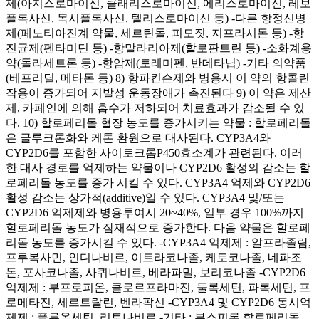
제(아지스로마이신, 클래리스로마이신, 에리스로마이신, 레보
플록사신, 목시플록사신, 텔리스로마이신 등) -다른 항정신병
제(페노티아진계 약물, 세르틴돌, 피모짓, 지프라시돈 등) -항
진균제(펜타미딘 등) -항말라리아제(할로판트린 등) -소화계용
약(돌라세트론 등) -항암제(토레미펜, 반데타닙) -기타 의약품
(베프리딜, 메타돈 등) 8) 항파킨슨제와 병용시 이 약의 항콜린
작용이 증가되어 지발성 운동장애가 촉진된다 9) 이 약은 제산
제, 카페인에 의해 흡수가 저하되어 치료효과가 감소될 수 있
다. 10) 할로페리돌 혈장 농도를 증가시키는 약물 : 할로페리돌
은 글루크론화와 케톤 환원으로 대사된다. CYP3A4와
CYP2D6를 포함한 사이토크롬P450효소계가 관련된다. 이러
한 대사 경로를 억제하는 약물이나 CYP2D6 활성의 감소는 할
로페리돌 농도를 증가 시킬 수 있다. CYP3A4 억제와 CYP2D6
활성 감소는 상가적(additive)일 수 있다. CYP3A4 및/또는
CYP2D6 억제제와 병용투여시 20~40%, 일부 경우 100%까지
할로페리돌 농도가 잠재적으로 증가한다. 다음 약물은 할로페
리돌 농도를 증가시킬 수 있다. -CYP3A4 억제제 : 알프라졸람,
프루복사민, 인디나비르, 이트라코나졸, 케토코나졸, 네파조
돈, 포사코나졸, 사퀴나비르, 베라파밀, 보리코나졸 -CYP2D6
억제제 : 부프로피온, 클로르프라마진, 둘록세틴, 파록세틴, 프
로메타진, 세르트랄린, 벤라팍신 -CYP3A4 및 CYP2D6 동시억
제제 : 플루옥세틴, 리토나비르 -기타 : 부스피론 할로페리돌